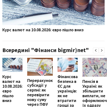
Курс валют на 10.08.2026: євро пішло вниз
Всередині "Фінанси bigmir)net"
Курс
Фінансова
Перерахунок
Пенсія в
валют на
безпека в
субсидії у
Україні: як
10.08.2026:
ЄС для
серпні: як
збільшити
євро
українців:
перевірити
виплати, не
пішло
як не
нову суму
оформлююч
вниз
втратити
через ПФУ
їх одразу
гроші за