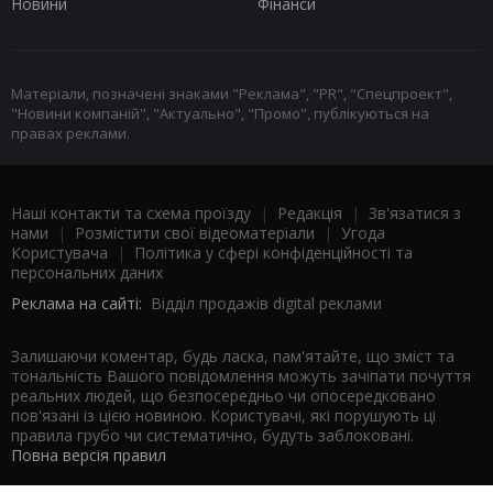
Новини
Фінанси
Матеріали, позначені знаками "Реклама", "PR", "Спецпроект",
"Новини компаній", "Актуально", "Промо", публікуються на
правах реклами.
Наші контакти та схема проїзду
|
Редакція
|
Зв'язатися з
нами
|
Розмістити свої відеоматеріали
|
Угода
Користувача
|
Політика у сфері конфіденційності та
персональних даних
Реклама на сайті:
Відділ продажів digital реклами
Залишаючи коментар, будь ласка, пам'ятайте, що зміст та
тональність Вашого повідомлення можуть зачіпати почуття
реальних людей, що безпосередньо чи опосередковано
пов'язані із цією новиною. Користувачі, які порушують ці
правила грубо чи систематично, будуть заблоковані.
Повна версія правил