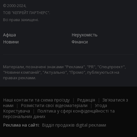
© 2000-2024,
ТОВ "КЕПРЕЙТ ПАРТНЕРС".
Всі права захищені.
Афіша
Нерухомість
Новини
Фінанси
Матеріали, позначені знаками "Реклама", "PR", "Спецпроект",
"Новини компаній", "Актуально", "Промо", публікуються на
правах реклами.
Наші контакти та схема проїзду
|
Редакція
|
Зв'язатися з
нами
|
Розмістити свої відеоматеріали
|
Угода
Користувача
|
Політика у сфері конфіденційності та
персональних даних
Реклама на сайті:
Відділ продажів digital реклами