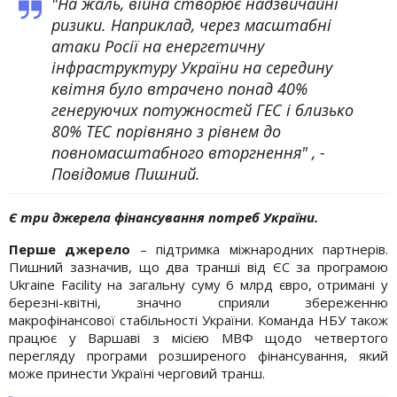
"На жаль, війна створює надзвичайні
ризики. Наприклад, через масштабні
атаки Росії на енергетичну
інфраструктуру України на середину
квітня було втрачено понад 40%
генеруючих потужностей ГЕС і близько
80% ТЕС порівняно з рівнем до
повномасштабного вторгнення" , -
Повідомив Пишний.
Є три джерела фінансування потреб України.
Перше джерело
– підтримка міжнародних партнерів.
Пишний зазначив, що два транші від ЄС за програмою
Ukraine Facility на загальну суму 6 млрд євро, отримані у
березні-квітні, значно сприяли збереженню
макрофінансової стабільності України. Команда НБУ також
працює у Варшаві з місією МВФ щодо четвертого
перегляду програми розширеного фінансування, який
може принести Україні черговий транш.