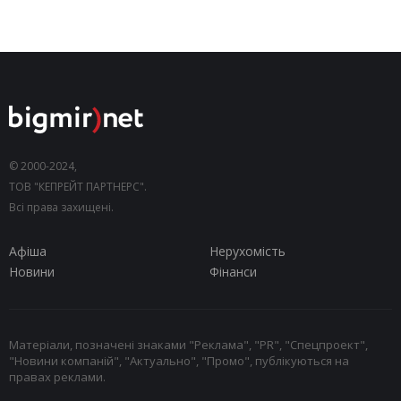
© 2000-2024,
ТОВ "КЕПРЕЙТ ПАРТНЕРС".
Всі права захищені.
Афіша
Нерухомість
Новини
Фінанси
Матеріали, позначені знаками "Реклама", "PR", "Спецпроект",
"Новини компаній", "Актуально", "Промо", публікуються на
правах реклами.