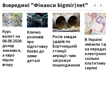
Всередині "Фінанси bigmir)net"
Курс
Кличко
валют на
Росія завдає
розповів
В Україні
06.08.2026:
ударів по
про
змінили т
долар
Бортницькій
підготовку
на переда
знизився,
станції
Києва до
електроене
а євро
аерації: чим
зими:
скільки
пішло
загрожує
деталі
платитиму
вгору
пошкодження
серпні