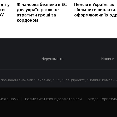
дії у
Фінансова безпека в ЄС
Пенсія в Україні: як
ити
для українців: як не
збільшити виплати,
ФУ
втратити гроші за
оформлюючи їх од
кордоном
Нерухомість
Новини
 позначені знаками "Реклама", "PR", "Спецпроект", "Новини компаній
ися з нами
|
Розмістити свої відеоматеріали
|
Угода Користув