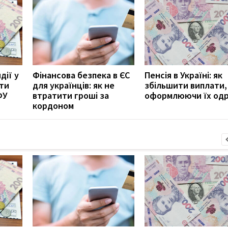
дії у
Фінансова безпека в ЄС
Пенсія в Україні: як
ити
для українців: як не
збільшити виплати,
ФУ
втратити гроші за
оформлюючи їх од
кордоном