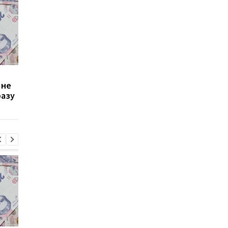
Зростання цін на
Виплата 3100 грн до
 не
транспорт у Києві: кому
Дня Незалежності: 
разу
стало невигідно їздити
потрібно подати зая
на роботу
до ПФУ