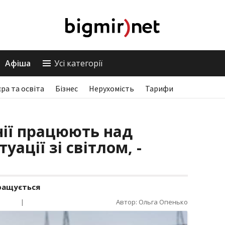
Афіша
Усі категорії
єра та освіта
Бізнес
Нерухомість
Тарифи
нії працюють над
ації зі світлом, -
кращується
|
Автор: Ольга Опенько