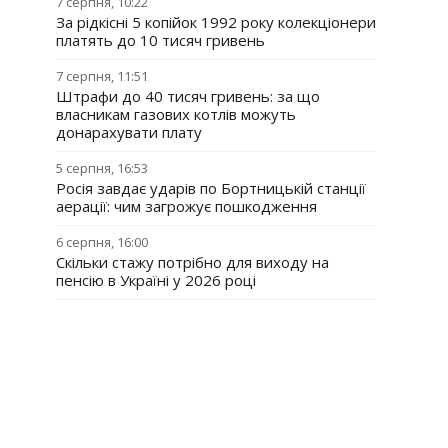
7 серпня, 10:22
За рідкісні 5 копійок 1992 року колекціонери
платять до 10 тисяч гривень
7 серпня, 11:51
Штрафи до 40 тисяч гривень: за що
власникам газових котлів можуть
донарахувати плату
5 серпня, 16:53
Росія завдає ударів по Бортницькій станції
аерації: чим загрожує пошкодження
6 серпня, 16:00
Скільки стажу потрібно для виходу на
пенсію в Україні у 2026 році