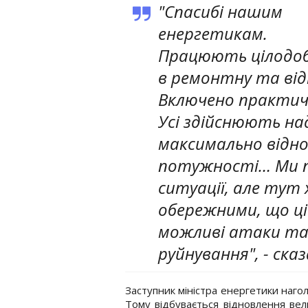
"Спасибі нашим
енергетикам.
Працюють цілодо
в ремонтну та ві
Включено практичн
Усі здійснюють на
максимально відн
потужності… Ми п
ситуації, але тут
обережними, що ці
можливі атаки та
руйнування", - ска
Заступник міністра енергетики нагол
Тому відбувається відновлення вел