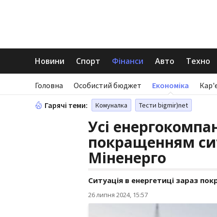
Новини
Спорт
Фінанси
Авто
Техно
Головна
Особистий бюджет
Економіка
Кар'
Гарячі теми:
Комуналка
Тести bigmir)net
Усі енергокомпа
покращенням ситу
Міненерго
Ситуація в енергетиці зараз по
26 липня 2024, 15:57