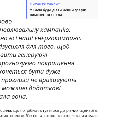
Читайте також:
У Києві буде діяти новий графік
вимкнення світла
бово
дновлювальну кампанію.
о всі наші енергокомпанії.
дзусилля для того, щоб
овити генеруючі
рогнозуємо покращення
 хочеться бути дуже
 прогнози не враховують
 можливі додаткові
зала вона.
осила, що потрібно готуватися до різних сценаріїв.
иких енергооб'єктів, а також встановлюється мале