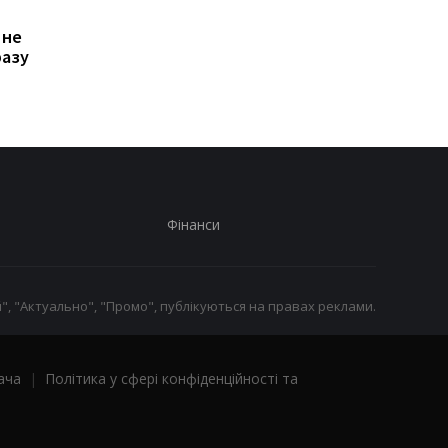
Зростання цін на
Виплата 3100 грн до
 не
транспорт у Києві: кому
Дня Незалежності: 
разу
стало невигідно їздити
потрібно подати зая
на роботу
до ПФУ
Фінанси
", "Актуально", "Промо", публікуються на правах реклами.
ача
|
Політика у сфері конфіденційності та