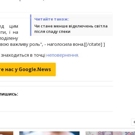
Читайте також:
ред цим
Чи стане менше відключень світла
після спаду спеки
ти, і на
поділену
вою важливу роль", - наголосила вона.[[/citate] ]
і знаходиться в точці
неповернення.
е нас у Google.News
дпишись: