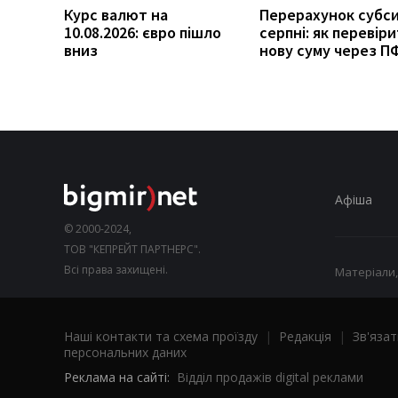
Курс валют на
Перерахунок субси
10.08.2026: євро пішло
серпні: як перевір
вниз
нову суму через П
Афіша
© 2000-2024,
ТОВ "КЕПРЕЙТ ПАРТНЕРС".
Всі права захищені.
Матеріали,
Наші контакти та схема проїзду
|
Редакція
|
Зв'язат
персональних даних
Реклама на сайті:
Відділ продажів digital реклами