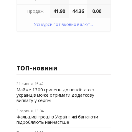
41.90
44.36
0.00
Продаж
Усі курси готівкових валют...
ТОП-новини
31 липня, 15:42
Майже 1300 гривень до пенсії: хто з
українців може отримати додаткову
виплату у серпні
3 серпня, 13:04
Фальшиві гроші в Україні: які банкноти
підробляють найчастіше