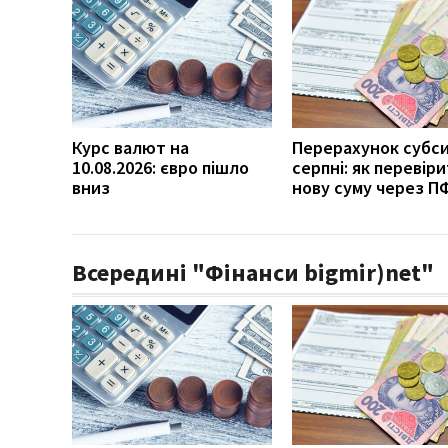
Курс валют на
Перерахунок субси
10.08.2026: євро пішло
серпні: як перевір
вниз
нову суму через П
Всередині "Фінанси bigmir)net"