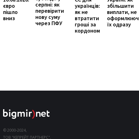
серпні: як
збільшити
євро
українців:
перевірити
виплати, не
пішло
як не
нову суму
оформлююч
вниз
втратити
через ПФУ
їх одразу
гроші за
кордоном
© 2000-2024,
ТОВ "КЕПРЕЙТ ПАРТНЕРС".