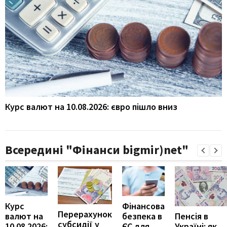
Курс валют на 10.08.2026: євро пішло вниз
Всередині "Фінанси bigmir)net"
Курс
Фінансова
Перерахунок
Пенсія в
валют на
безпека в
субсидії у
Україні: як
10.08.2026:
ЄС для