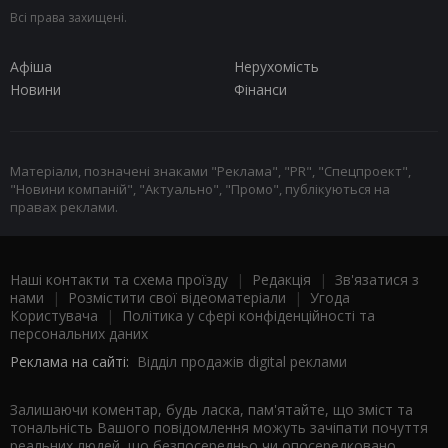
Всі права захищені.
Афіша
Нерухомість
Новини
Фінанси
Матеріали, позначені знаками "Реклама", "PR", "Спецпроект",
"Новини компаній", "Актуально", "Промо", публікуються на
правах реклами.
Наші контакти та схема проїзду
|
Редакція
|
Зв'язатися з
нами
|
Розмістити свої відеоматеріали
|
Угода
Користувача
|
Політика у сфері конфіденційності та
персональних даних
Реклама на сайті:
Відділ продажів digital реклами
Залишаючи коментар, будь ласка, пам'ятайте, що зміст та
тональність Вашого повідомлення можуть зачіпати почуття
реальних людей, що безпосередньо чи опосередковано