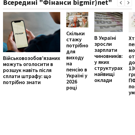
Всередині "Фінанси bigmir)net"
Скільки
В Україні
Хт
стажу
зросли
пе
потрібно
зарплати
м
для
чиновників:
от
виходу
Військовозобов’язаних
у яких
до
на
можуть оголосити в
структурах
13
пенсію в
розшук навіть після
найвищі
гр
Україні у
сплати штрафу: що
оклади
П
2026
потрібно знати
по
році
ум