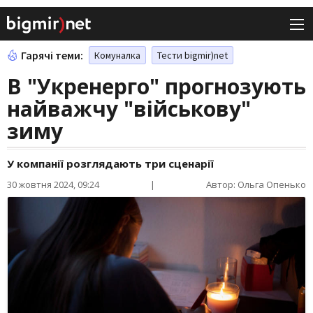
Гарячі теми:
Комуналка
Тести bigmir)net
В "Укренерго" прогнозують
найважчу "військову"
зиму
У компанії розглядають три сценарії
30 жовтня 2024, 09:24
|
Автор: Ольга Опенько