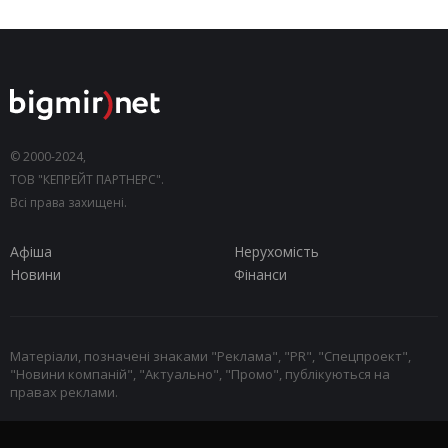
© 2000-2024,
ТОВ "КЕПРЕЙТ ПАРТНЕРС".
Всі права захищені.
Афіша
Нерухомість
Новини
Фінанси
Матеріали, позначені знаками "Реклама", "PR", "Спецпроект",
"Новини компаній", "Актуально", "Промо", публікуються на
правах реклами.