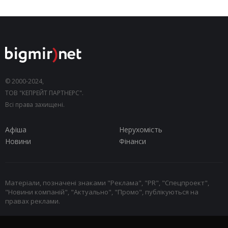
© 2000-2024,
ТОВ "КЕПРЕЙТ ПАРТНЕРС".
Всі права захищені.
Афіша
Нерухомість
Новини
Фінанси
Матеріали, позначені знаками "Реклама", "PR", "Спецпроект",
"Новини компаній", "Актуально", "Промо", публікуються на
правах реклами.