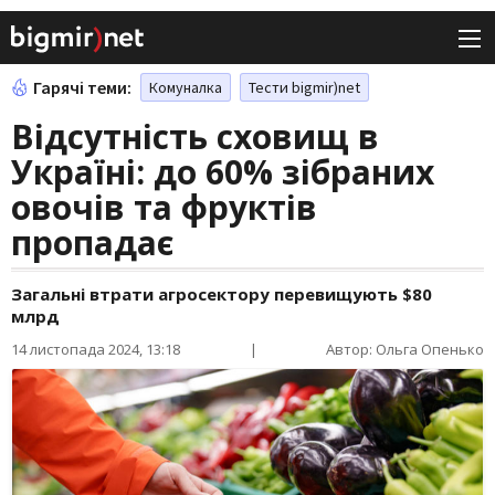
Гарячі теми:
Комуналка
Тести bigmir)net
Відсутність сховищ в
Україні: до 60% зібраних
овочів та фруктів
пропадає
Загальні втрати агросектору перевищують $80
млрд
14 листопада 2024, 13:18
|
Автор: Ольга Опенько