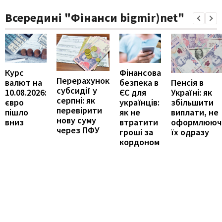
Всередині "Фінанси bigmir)net"
Курс
Фінансова
Перерахунок
Пенсія в
валют на
безпека в
субсидії у
Україні: як
10.08.2026:
ЄС для
серпні: як
збільшити
євро
українців:
перевірити
виплати, не
пішло
як не
нову суму
оформлююч
вниз
втратити
через ПФУ
їх одразу
гроші за
кордоном