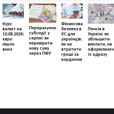
Курс
Фінансова
Перерахунок
Пенсія в
валют на
безпека в
субсидії у
Україні: як
10.08.2026:
ЄС для
серпні: як
збільшити
євро
українців:
перевірити
виплати, не
пішло
як не
нову суму
оформлююч
вниз
втратити
через ПФУ
їх одразу
гроші за
кордоном