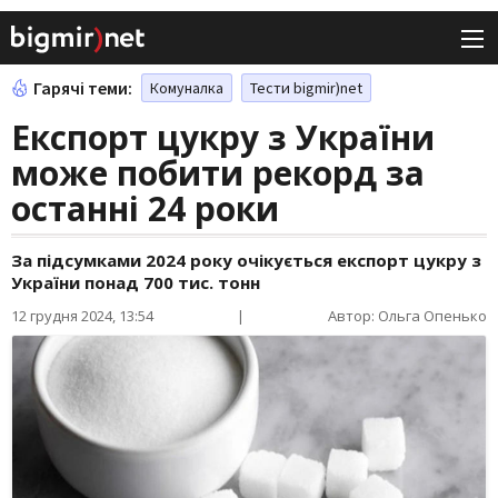
Гарячі теми:
Комуналка
Тести bigmir)net
Експорт цукру з України
може побити рекорд за
останні 24 роки
За підсумками 2024 року очікується експорт цукру з
України понад 700 тис. тонн
12 грудня 2024, 13:54
|
Автор: Ольга Опенько