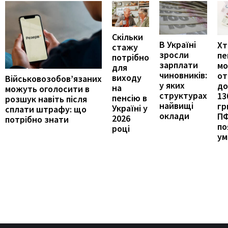
Скільки
В Україні
Хт
стажу
зросли
пе
потрібно
зарплати
м
для
чиновників:
от
виходу
Військовозобов’язаних
у яких
до
на
можуть оголосити в
структурах
13
пенсію в
розшук навіть після
найвищі
гр
Україні у
сплати штрафу: що
оклади
П
2026
потрібно знати
по
році
ум