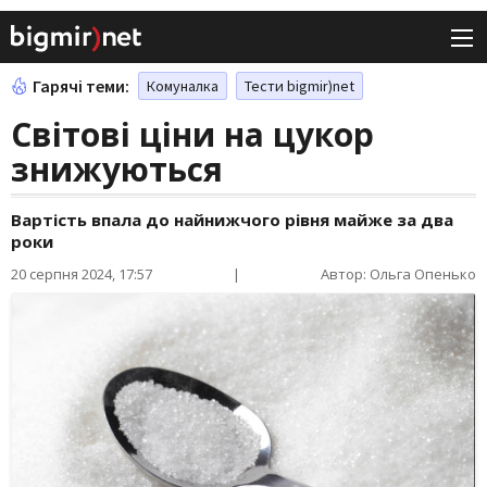
Гарячі теми:
Комуналка
Тести bigmir)net
Світові ціни на цукор
знижуються
Вартість впала до найнижчого рівня майже за два
роки
20 серпня 2024, 17:57
|
Автор: Ольга Опенько