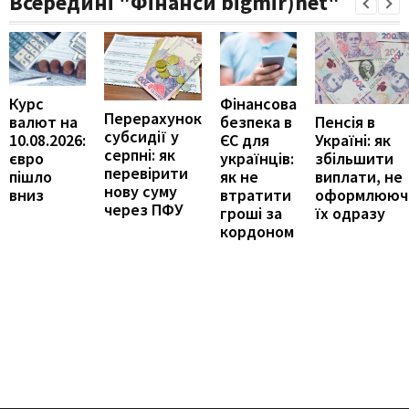
Всередині "Фінанси bigmir)net"
Курс
Фінансова
Перерахунок
Пенсія в
валют на
безпека в
субсидії у
Україні: як
10.08.2026:
ЄС для
серпні: як
збільшити
євро
українців:
перевірити
виплати, не
пішло
як не
нову суму
оформлююч
вниз
втратити
через ПФУ
їх одразу
гроші за
кордоном