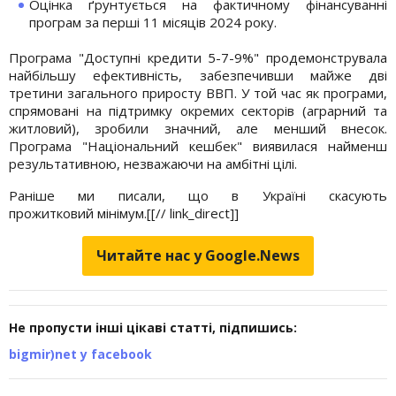
Оцінка ґрунтується на фактичному фінансуванні
програм за перші 11 місяців 2024 року.
Програма "Доступні кредити 5-7-9%" продемонструвала
найбільшу ефективність, забезпечивши майже дві
третини загального приросту ВВП. У той час як програми,
спрямовані на підтримку окремих секторів (аграрний та
житловий), зробили значний, але менший внесок.
Програма "Національний кешбек" виявилася найменш
результативною, незважаючи на амбітні цілі.
Раніше ми писали, що в Україні скасують
прожитковий
мінімум.[[// link_direct]]
Читайте нас у Google.News
Не пропусти інші цікаві статті, підпишись:
bigmir)net у facebook