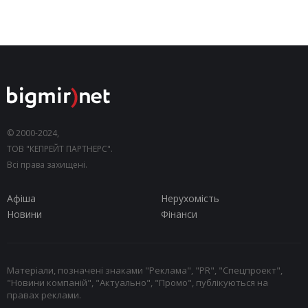
© 2000-2024,
ТОВ "КЕПРЕЙТ ПАРТНЕРС".
Всі права захищені.
Афіша
Нерухомість
Новини
Фінанси
Матеріали, позначені знаками "Реклама", "PR", "Спецпроект",
"Новини компаній", "Актуально", "Промо", публікуються на
правах реклами.