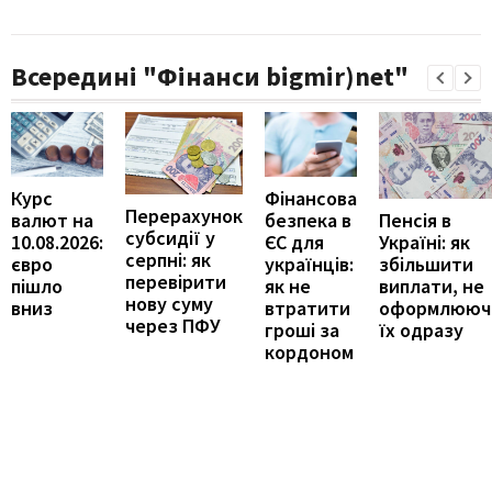
Всередині "Фінанси bigmir)net"
Курс
Фінансова
Перерахунок
Пенсія в
валют на
безпека в
субсидії у
Україні: як
10.08.2026:
ЄС для
серпні: як
збільшити
євро
українців:
перевірити
виплати, не
пішло
як не
нову суму
оформлююч
вниз
втратити
через ПФУ
їх одразу
гроші за
кордоном