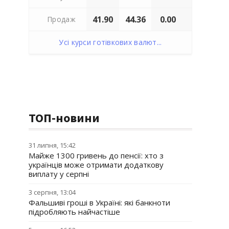
41.90
44.36
0.00
Продаж
Усі курси готівкових валют...
ТОП-новини
31 липня, 15:42
Майже 1300 гривень до пенсії: хто з
українців може отримати додаткову
виплату у серпні
3 серпня, 13:04
Фальшиві гроші в Україні: які банкноти
підробляють найчастіше