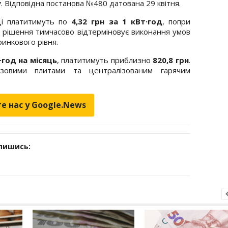
у
. Відповідна постанова №480 датована 29 квітня.
нці платитимуть по
4,32 грн за 1 кВт·год
, попри
е рішення тимчасово відтерміновує виконання умов
инкового рівня.
·год на місяць
, платитимуть приблизно
820,8 грн
.
азовими плитами та централізованим гарячим
е нас у Google.News
дпишись: