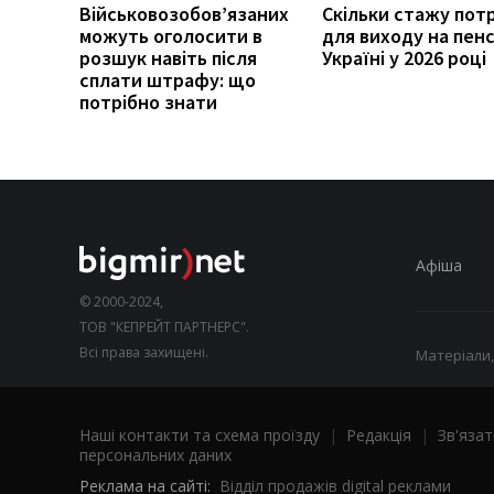
Військовозобов’язаних
Скільки стажу пот
можуть оголосити в
для виходу на пенс
розшук навіть після
Україні у 2026 році
сплати штрафу: що
потрібно знати
Афіша
© 2000-2024,
ТОВ "КЕПРЕЙТ ПАРТНЕРС".
Всі права захищені.
Матеріали,
Наші контакти та схема проїзду
|
Редакція
|
Зв'язат
персональних даних
Реклама на сайті:
Відділ продажів digital реклами