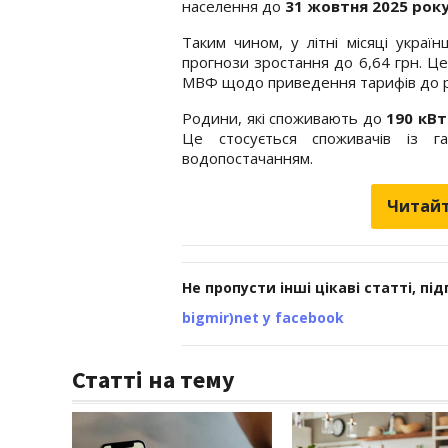
населення до
31 жовтня 2025 рок
Таким чином, у літні місяці украї
прогнози зростання до 6,64 грн. Ц
МВФ щодо приведення тарифів до р
Родини, які споживають до
190 кВт
Це стосується споживачів із г
водопостачанням.
Читайт
Не пропусти інші цікаві статті, пі
bigmir)net у facebook
Статті на тему