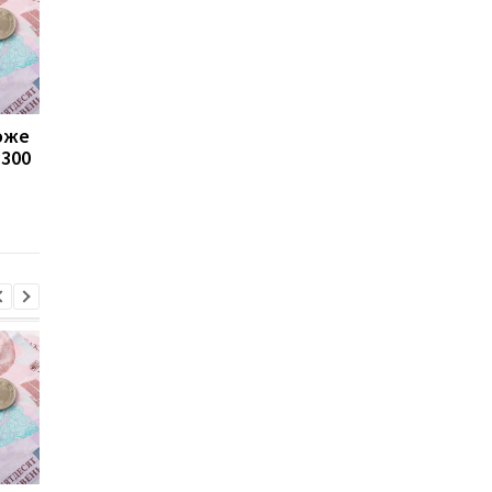
може
Пенсії для українців у
Банки посилили
1300
Польщі: хто може
контроль переказів: 
отримувати виплати
які операції можуть
заблокувати картку