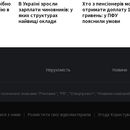
рібно
В Україні зросли
Хто з пенсіонерів 
ію в
зарплати чиновників: у
отримати доплату 
яких структурах
гривень: у ПФУ
найвищі оклади
пояснили умови
Нерухомість
Новини
 позначені знаками "Реклама", "PR", "Спецпроект", "Новини компаній
ися з нами
|
Розмістити свої відеоматеріали
|
Угода Користув