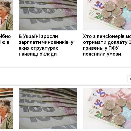
рібно
В Україні зросли
Хто з пенсіонерів 
ію в
зарплати чиновників: у
отримати доплату 
яких структурах
гривень: у ПФУ
найвищі оклади
пояснили умови