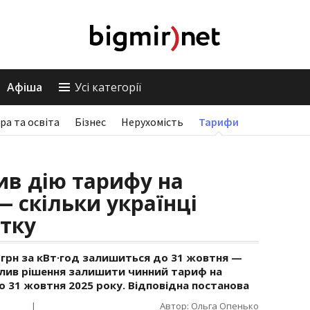
Афіша
Усі категорії
ра та освіта
Бізнес
Нерухомість
Тарифи
в дію тарифу на
— скільки українці
тку
32 грн за кВт·год залишиться до 31 жовтня —
алив рішення залишити чинний тариф на
 31 жовтня 2025 року. Відповідна постанова
|
Автор: Ольга Опенько