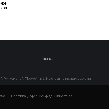
може
Пенсії для українців у
Банки посилили
1300
Польщі: хто може
контроль переказів: 
отримувати виплати
які операції можуть
заблокувати картку
Фінанси
", "Актуально", "Промо", публікуються на правах реклами.
ача
|
Політика у сфері конфіденційності та