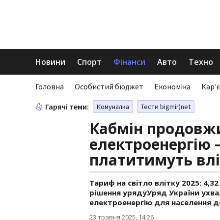
Новини
Спорт
Фінанси
Авто
Техно
Головна
Особистий бюджет
Економіка
Кар'є
Гарячі теми:
Комуналка
Тести bigmir)net
Кабмін продовжи
електроенергію 
платитимуть влі
Тариф на світло влітку 2025: 4,
рішення урядуУряд України ухв
електроенергію для населення до
23 травня 2025, 14:26