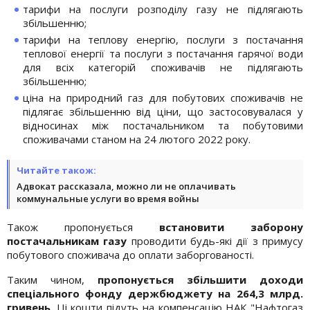
тарифи на послуги розподілу газу не підлягають
збільшенню;
тарифи на теплову енергію, послуги з постачання
теплової енергії та послуги з постачання гарячої води
для всіх категорій споживачів не підлягають
збільшенню;
ціна на природний газ для побутових споживачів не
підлягає збільшенню від ціни, що застосовувалася у
відносинах між постачальником та побутовими
споживачами станом на 24 лютого 2022 року.
Читайте також:
Адвокат рассказала, можно ли не оплачивать
коммунальные услуги во время войны
Також пропонується
встановити заборону
постачальникам газу
проводити будь-які дії з примусу
побутового споживача до оплати заборгованості.
Таким чином,
пропонується збільшити доходи
спеціального фонду держбюджету на 264,3 млрд.
гривень
. Ці кошти підуть на компенсацію НАК "Нафтогаз