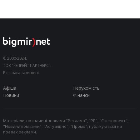
© 2000-2024,
ТОВ "КЕПРЕЙТ ПАРТНЕРС".
Всі права захищені.
Афіша
Нерухомість
Новини
Фінанси
Матеріали, позначені знаками "Реклама", "PR", "Спецпроект",
"Новини компаній", "Актуально", "Промо", публікуються на
правах реклами.