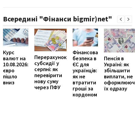
Всередині "Фінанси bigmir)net"
Курс
Фінансова
Перерахунок
Пенсія в
валют на
безпека в
субсидії у
Україні: як
10.08.2026:
ЄС для
серпні: як
збільшити
євро
українців:
перевірити
виплати, не
пішло
як не
нову суму
оформлююч
вниз
втратити
через ПФУ
їх одразу
гроші за
кордоном