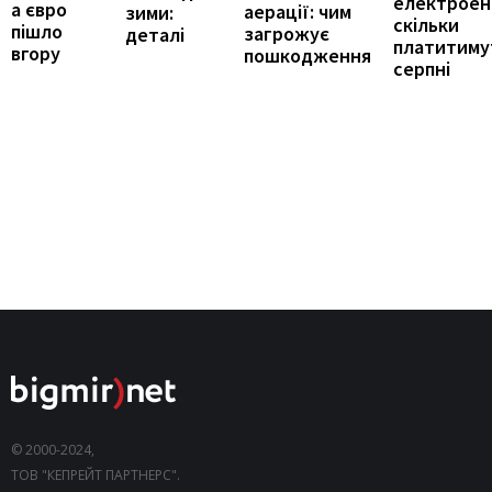
електроене
а євро
аерації: чим
зими:
скільки
пішло
загрожує
деталі
платитиму
вгору
пошкодження
серпні
© 2000-2024,
ТОВ "КЕПРЕЙТ ПАРТНЕРС".