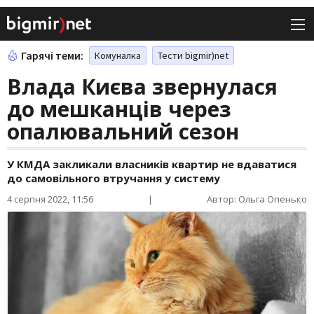
Гарячі теми:
Комуналка
Тести bigmir)net
Влада Києва звернулася
до мешканців через
опалювальний сезон
У КМДА закликали власників квартир не вдаватися
до самовільного втручання у систему
4 серпня 2022, 11:56
|
Автор: Ольга Опенько