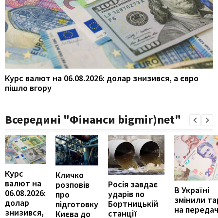
Курс валют на 06.08.2026: долар знизився, а євро
пішло вгору
Всередині "Фінанси bigmir)net"
Курс
Кличко
валют на
Росія завдає
розповів
В Україні
06.08.2026:
ударів по
про
змінили т
долар
Бортницькій
підготовку
на переда
знизився,
станції
Києва до