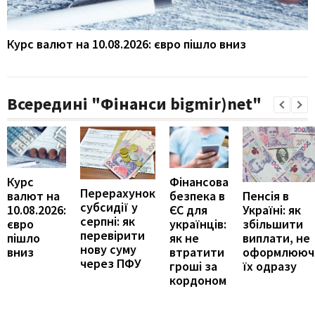
Курс валют на 10.08.2026: євро пішло вниз
Всередині "Фінанси bigmir)net"
Курс
Фінансова
Перерахунок
Пенсія в
валют на
безпека в
субсидії у
Україні: як
10.08.2026:
ЄС для
серпні: як
збільшити
євро
українців:
перевірити
виплати, не
пішло
як не
нову суму
оформлююч
вниз
втратити
через ПФУ
їх одразу
гроші за
кордоном