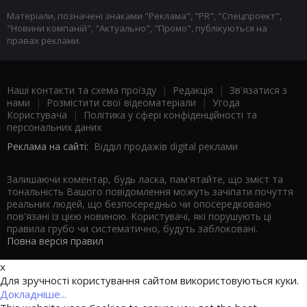
Матеріали, позначені знаками "Реклама", "PR", "Спецпроект",
"Новини компаній", "Актуально", "Промо", публікуються на
правах реклами.
Наші контакти та схема проїзду
|
Редакція
|
Зв'язатися з
нами
|
Розмістити свої відеоматеріали
|
Угода
Користувача
|
Політика у сфері конфіденційності та
персональних даних
Реклама на сайті:
Відділ продажів digital реклами
Залишаючи коментар, будь ласка, пам'ятайте, що зміст та
тональність Вашого повідомлення можуть зачіпати почуття
реальних людей, що безпосередньо чи опосередковано
пов'язані із цією новиною. Користувачі, які порушують ці
правила грубо чи систематично, будуть заблоковані.
Повна версія правил
x
Для зручності користування сайтом використовуються куки.
Докладніше...