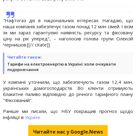
"Нафтогаз діє в національних інтересах. Нагадаю, що
наша компанія забезпечує газом понад 12 млн сімей. І всім
їм ми зараз гарантуємо наявність ресурсу та фіксовану
ціну на рік уперед", – наголосив голова групи Олексій
Чернишов.[[// citate]]
Читайте також:
Тарифи на електроенергію в Україні: коли очікувати
подорожчання
У компанії уточнили, що забезпечують газом 12,4 млн.
українських домогосподарств. Всі клієнти отримують
блакитне паливо відповідно до річного тарифного плану
"Фіксований".
Раніше ми писали, що НБУ покращив прогноз щодо
інфляції в
Україні.
Читайте нас у Google.News