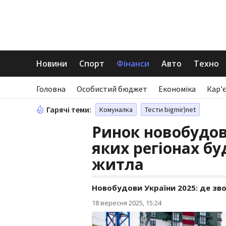
Новини
Спорт
Фінанси
Авто
Техно
Головна
Особистий бюджет
Економіка
Кар'є
Гарячі теми:
Комуналка
Тести bigmir)net
Ринок новобудов 
яких регіонах б
житла
Новобудови України 2025: де зв
18 вересня 2025, 15:24