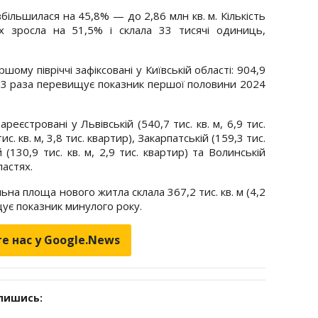
ільшилася на 45,8% — до 2,86 млн кв. м. Кількість
х зросла на 51,5% і склала 33 тисячі одиниць,
ому півріччі зафіксовані у Київській області: 904,9
в 2,3 раза перевищує показник першої половини 2024
еєстровані у Львівській (540,7 тис. кв. м, 6,9 тис.
с. кв. м, 3,8 тис. квартир), Закарпатській (159,3 тис.
й (130,9 тис. кв. м, 2,9 тис. квартир) та Волинській
ластях.
альна площа нового житла склала 367,2 тис. кв. м (4,2
щує показник минулого року.
е нас у Google.News
дпишись: