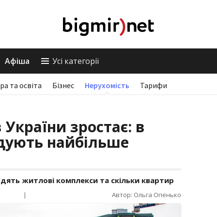
Афіша
Усі категорії
ра та освіта
Бізнес
Нерухомість
Тарифи
України зростає: в
удують найбільше
одять житлові комплекси та скільки квартир
|
Автор: Ольга Опенько