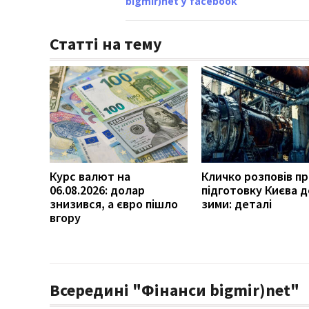
bigmir)net у facebook
Статті на тему
Курс валют на
Кличко розповів п
06.08.2026: долар
підготовку Києва д
знизився, а євро пішло
зими: деталі
вгору
Всередині "Фінанси bigmir)net"