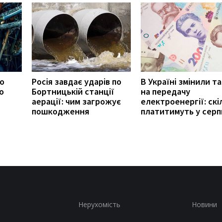
ро
Росія завдає ударів по
В Україні змінили т
о
Бортницькій станції
на передачу
аерації: чим загрожує
електроенергії: скі
пошкодження
платитимуть у серп
Нерухомість
Новини