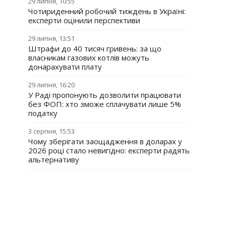
29 липня, 10:55
Чотириденний робочий тиждень в Україні:
експерти оцінили перспективи
29 липня, 13:51
Штрафи до 40 тисяч гривень: за що
власникам газових котлів можуть
донарахувати плату
29 липня, 16:20
У Раді пропонують дозволити працювати
без ФОП: хто зможе сплачувати лише 5%
податку
3 серпня, 15:53
Чому зберігати заощадження в доларах у
2026 році стало невигідно: експерти радять
альтернативу