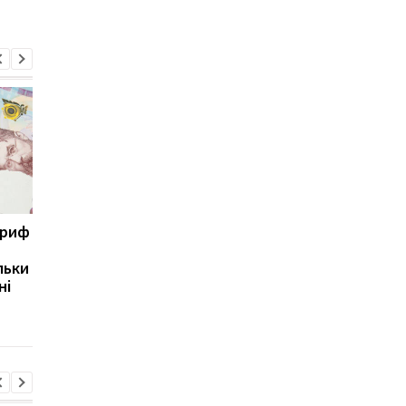
ариф
Світові запаси пального
Зупинка морського
майже вичерпані:
коридору може
льки
експерт попередив про
призвести до
ні
ризики для України
скорочення
виробництва залізно
руди