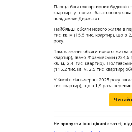
Площа багатоквартирних будинків зб
квартир у нових багатоповерхівка
повідомляє Держстат.
Найбільші обсяги нового житла в перш
тис. кв. м (15,5 тис. квартир), що 
року.
Також значні обсяги нового житла зар
квартир), Івано-Франківській (234,6 ти
кв. м, 2,4 тис. квартир), Полтавські
(115,2 тис. кв. м, 2,5 тис. квартир) об
У Києві в січні–червні 2025 року заг
тис. квартир), що в 1,9 раза переви
Читайт
Не пропусти інші цікаві статті, пі