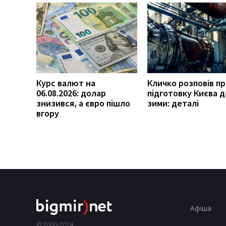
Курс валют на
Кличко розповів п
06.08.2026: долар
підготовку Києва д
знизився, а євро пішло
зими: деталі
вгору
Афіша
© 2000-2024,