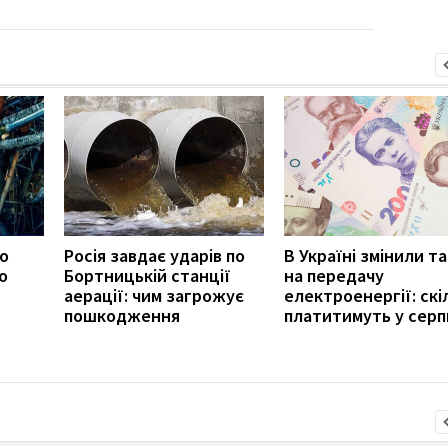
ро
Росія завдає ударів по
В Україні змінили т
о
Бортницькій станції
на передачу
аерації: чим загрожує
електроенергії: скі
пошкодження
платитимуть у серп