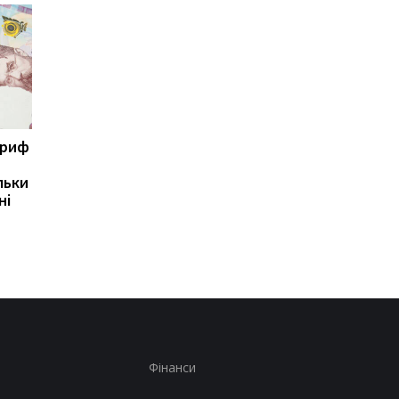
ариф
Світові запаси пального
Зупинка морського
майже вичерпані:
коридору може
льки
експерт попередив про
призвести до
ні
ризики для України
скорочення
виробництва залізно
руди
Фінанси