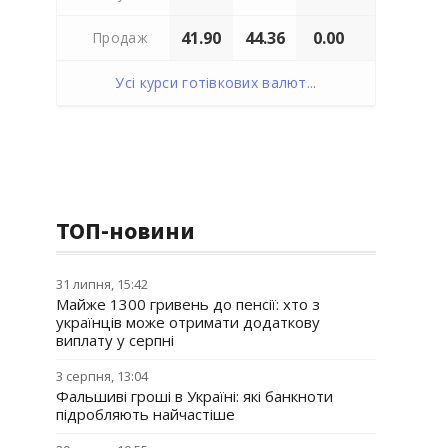
41.90
44.36
0.00
Продаж
Усі курси готівкових валют...
ТОП-новини
31 липня, 15:42
Майже 1300 гривень до пенсії: хто з
українців може отримати додаткову
виплату у серпні
3 серпня, 13:04
Фальшиві гроші в Україні: які банкноти
підробляють найчастіше