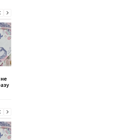
Зростання цін на
Виплата 3100 грн до
 не
транспорт у Києві: кому
Дня Незалежності: 
разу
стало невигідно їздити
потрібно подати зая
на роботу
до ПФУ