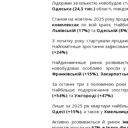
Лідерами за кількістю новобудов с
Одеська (24,3 тис.)
області, повід
Станом на жовтень 2025 року прод
комплексах
по всій країні. Най
Львівській (17%)
та
Одеській (8%
З початку року стартували продаж
Найпомітніше зростання зафіксован
(+24%)
.
Найдинамічніше ринок розвиваєт
новобудовах особливо зросли 
Франківській (+15%)
,
Закарпатськ
За останні три з половиною роки 
Найбільше подорожчання спостер
(+54%)
та
Ужгороді (+47%)
.
Лише за 2025 рік квартири найбі
Одесі (+15%)
, а також у
Хмельниц
Активно розвивається й ринок
ін
проєктів зросла на
57% в Івано-Фра