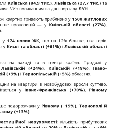
тали
Київська (84,9 тис.)
,
Львівська (27,7 тис.)
та
омляє
NV
з посиланням на дані порталу
ЛУН
.
ажі квартир тривають приблизно у
1500 житлових
більше пропозицій — у
Київській області (27%)
,
)
.
і у
174 нових ЖК
, що на 12% більше, ніж торік.
о у
Києві та області (+61%)
і
Львівській області
ься на заході та в центрі країни. Продажі у
у
Львівській (+24%)
,
Київській (+18%)
,
Івано-
ій (+9%)
і
Тернопільській (+5%)
областях.
ціни на квартири в новобудовах зросли суттєво.
ігається у
Івано-Франківську (+70%)
,
Рівному
льше подорожчали у
Рівному (+19%)
,
Тернополі й
ькому (+13%)
.
вестиційної нерухомості
: кількість прибуткових
нківській області
, на
20% у Львівській
та на
9%