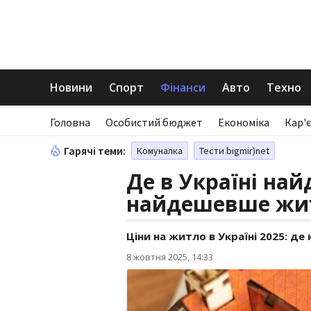
Новини
Спорт
Фінанси
Авто
Техно
Головна
Особистий бюджет
Економіка
Кар'є
Гарячі теми:
Комуналка
Тести bigmir)net
Де в Україні на
найдешевше жит
Ціни на житло в Україні 2025: д
8 жовтня 2025, 14:33