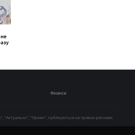
Зростання цін на
Виплата 3100 грн до
 не
транспорт у Києві: кому
Дня Незалежності: 
разу
стало невигідно їздити
потрібно подати зая
на роботу
до ПФУ
Фінанси
", "Актуально", "Промо", публікуються на правах реклами.