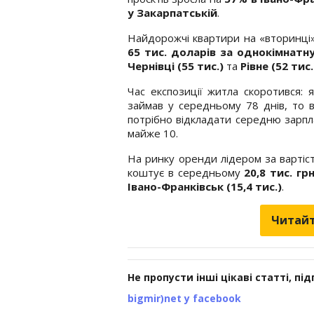
у Закарпатській
.
Найдорожчі квартири на «вторинці
65 тис. доларів за однокімнатн
Чернівці (55 тис.)
та
Рівне (52 тис.
Час експозиції житла скоротився:
займав у середньому 78 днів, то 
потрібно відкладати середню зарп
майже 10.
На ринку оренди лідером за вартіс
коштує в середньому
20,8 тис. гр
Івано-Франківськ (15,4 тис.)
.
Читайт
Не пропусти інші цікаві статті, пі
bigmir)net у facebook