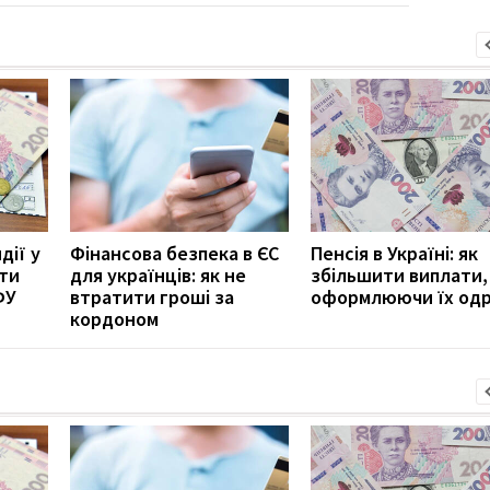
дії у
Фінансова безпека в ЄС
Пенсія в Україні: як
ити
для українців: як не
збільшити виплати,
ФУ
втратити гроші за
оформлюючи їх од
кордоном