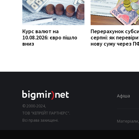
Курс валют на
Перерахунок субси
10.08.2026: євро пішло
серпні: як перевір
вниз
нову суму через П
Афіша
© 2000-2024,
ТОВ "КЕПРЕЙТ ПАРТНЕРС".
Всі права захищені.
Матеріали,