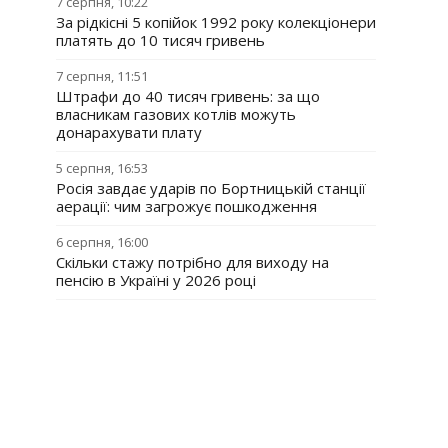
7 серпня, 10:22
За рідкісні 5 копійок 1992 року колекціонери
платять до 10 тисяч гривень
7 серпня, 11:51
Штрафи до 40 тисяч гривень: за що
власникам газових котлів можуть
донарахувати плату
5 серпня, 16:53
Росія завдає ударів по Бортницькій станції
аерації: чим загрожує пошкодження
6 серпня, 16:00
Скільки стажу потрібно для виходу на
пенсію в Україні у 2026 році