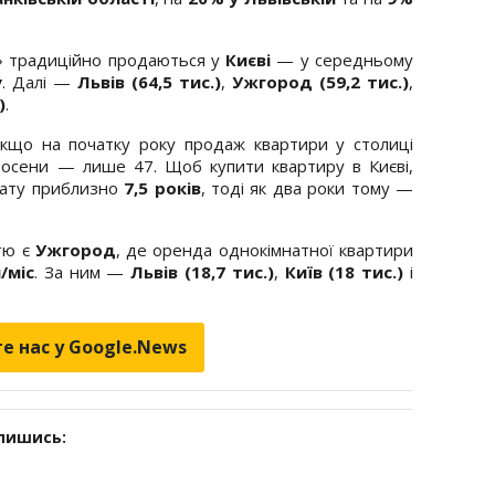
» традиційно продаються у
Києві
— у середньому
у
. Далі —
Львів (64,5 тис.)
,
Ужгород (59,2 тис.)
,
)
.
 якщо на початку року продаж квартири у столиці
восени — лише 47. Щоб купити квартиру в Києві,
лату приблизно
7,5 років
, тоді як два роки тому —
тю є
Ужгород
, де оренда однокімнатної квартири
н/міс
. За ним —
Львів (18,7 тис.)
,
Київ (18 тис.)
і
е нас у Google.News
дпишись: