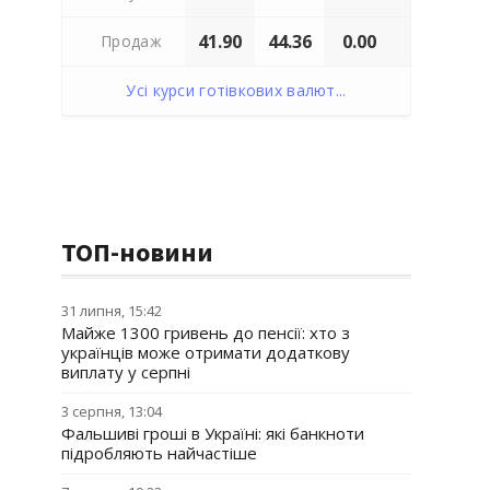
41.90
44.36
0.00
Продаж
Усі курси готівкових валют...
ТОП-новини
31 липня, 15:42
Майже 1300 гривень до пенсії: хто з
українців може отримати додаткову
виплату у серпні
3 серпня, 13:04
Фальшиві гроші в Україні: які банкноти
підробляють найчастіше