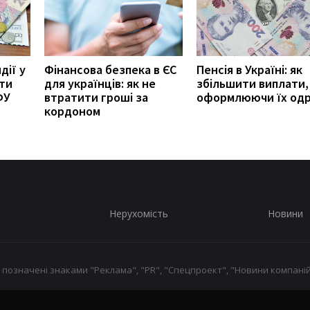
дії у
Фінансова безпека в ЄС
Пенсія в Україні: як
ити
для українців: як не
збільшити виплати,
ФУ
втратити гроші за
оформлюючи їх од
кордоном
Нерухомість
Новини
 позначені знаками "Реклама", "PR", "Спецпроект", "Новини компаній