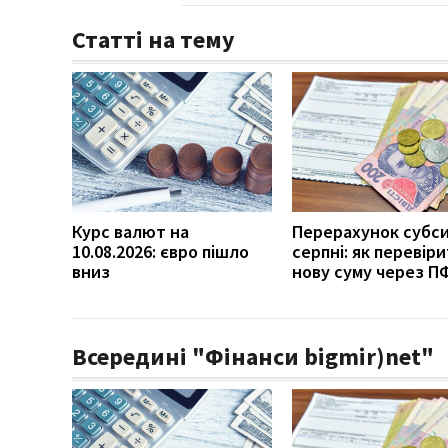
Статті на тему
Курс валют на
Перерахунок субси
10.08.2026: євро пішло
серпні: як перевір
вниз
нову суму через П
Всередині "Фінанси bigmir)net"