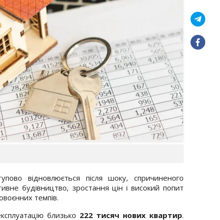
тупово відновлюється після шоку, спричиненого
ивне будівництво, зростання цін і високий попит
овоєнних темпів.
 експлуатацію близько
222 тисяч нових квартир
.