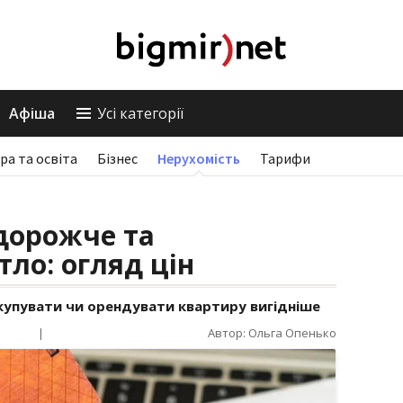
Афіша
Усі категорії
ра та освіта
Бізнес
Нерухомість
Тарифи
йдорожче та
ло: огляд цін
е купувати чи орендувати квартиру вигідніше
|
Автор: Ольга Опенько