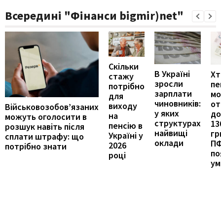
Всередині "Фінанси bigmir)net"
Скільки
В Україні
Хт
стажу
зросли
пе
потрібно
зарплати
м
для
чиновників:
от
виходу
Військовозобов’язаних
у яких
до
на
можуть оголосити в
структурах
13
пенсію в
розшук навіть після
найвищі
гр
Україні у
сплати штрафу: що
оклади
П
2026
потрібно знати
по
році
ум