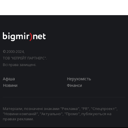
© 2000-2024,
ТОВ "КЕПРЕЙТ ПАРТНЕРС".
Всі права захищені.
Афіша
Нерухомість
Новини
Фінанси
Матеріали, позначені знаками "Реклама", "PR", "Спецпроект",
"Новини компаній", "Актуально", "Промо", публікуються на
правах реклами.