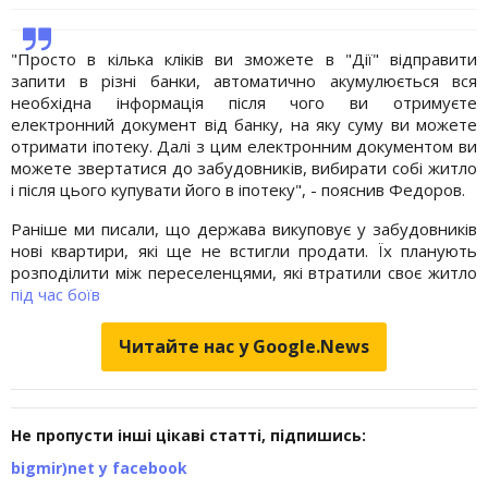
"Просто в кілька кліків ви зможете в "Дії" відправити
запити в різні банки, автоматично акумулюється вся
необхідна інформація після чого ви отримуєте
електронний документ від банку, на яку суму ви можете
отримати іпотеку. Далі з цим електронним документом ви
можете звертатися до забудовників, вибирати собі житло
і після цього купувати його в іпотеку", - пояснив Федоров.
Раніше ми писали, що держава викуповує у забудовників
нові квартири, які ще не встигли продати. Їх планують
розподілити між переселенцями, які втратили своє житло
під час боїв
Читайте нас у Google.News
Не пропусти інші цікаві статті, підпишись:
bigmir)net у facebook