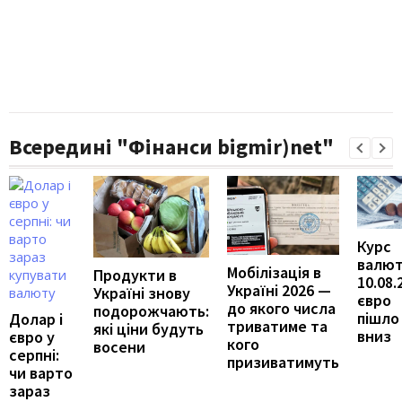
Всередині "Фінанси bigmir)net"
Курс
валют
Мобілізація в
Продукти в
10.08.
Україні 2026 —
Україні знову
євро
до якого числа
подорожчають:
пішло
Долар і
триватиме та
які ціни будуть
вниз
євро у
кого
восени
серпні:
призиватимуть
чи варто
зараз