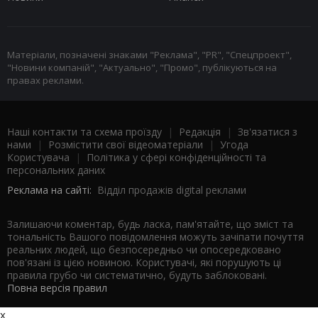
Матеріали, позначені знаками "Реклама", "PR", "Спецпроект",
"Новини компаній", "Актуально", "Промо", публікуються на
правах реклами.
Наші контакти та схема проїзду
|
Редакція
|
Зв'язатися з
нами
|
Розмістити свої відеоматеріали
|
Угода
Користувача
|
Політика у сфері конфіденційності та
персональних даних
Реклама на сайті:
Відділ продажів digital реклами
Залишаючи коментар, будь ласка, пам'ятайте, що зміст та
тональність Вашого повідомлення можуть зачіпати почуття
реальних людей, що безпосередньо чи опосередковано
пов'язані із цією новиною. Користувачі, які порушують ці
правила грубо чи систематично, будуть заблоковані.
Повна версія правил
x