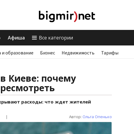
о
Афиша
Все категории
 и образование
Бизнес
Недвижимость
Тарифы
в Киеве: почему
ересмотреть
окрывают расходы: что ждет жителей
|
Автор:
Ольга Опенько