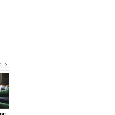
газ
Тарифы на воду в
Тариф на воду измен