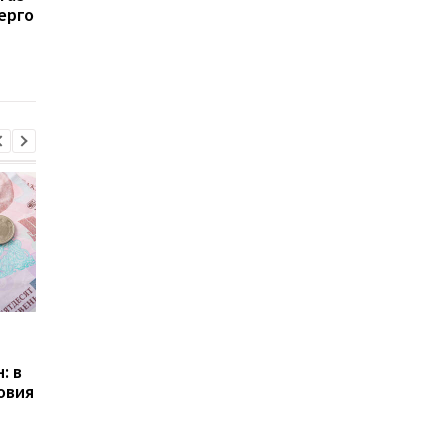
ерго
Польше могут стать
кого касается
дифференцированными
Пенсии для украинцев в
Банки усилили
Польше: кто может
контроль переводов:
: в
получать выплаты
какие операции мог
овия
заблокировать карт