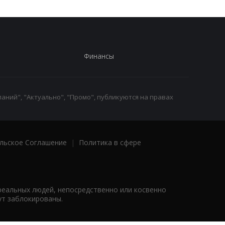
Финансы
аний", "Актуально", "Промо", публикуются на правах
льское Соглашение
|
Политика в сфере
реальных людей, непосредственно или косвенно
ут заблокированы.