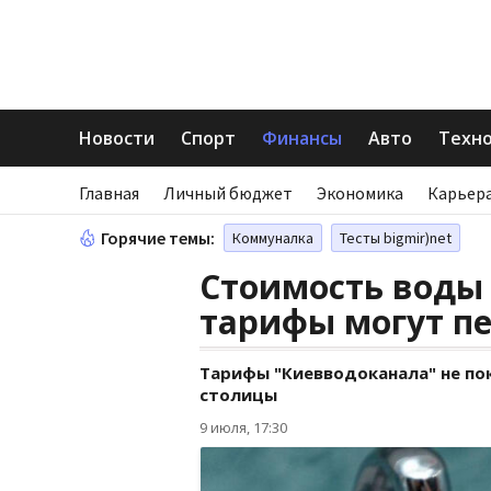
Новости
Спорт
Финансы
Авто
Техн
Главная
Личный бюджет
Экономика
Карьера
Горячие темы:
Коммуналка
Тесты bigmir)net
Стоимость воды 
тарифы могут п
Тарифы "Киевводоканала" не п
столицы
9 июля, 17:30