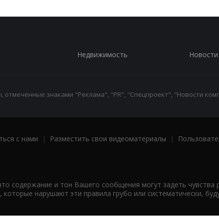
Недвижимость
Новости
 отмеченные знаками "Реклама", "PR", "Спецпроект", "Новости комп
ться с нами
|
Разместить свои видеоматериалы
|
Пользовате
что содержание и тон Вашего сообщения могут задеть чувства 
 которые нарушают эти правила грубо или систематически, буд