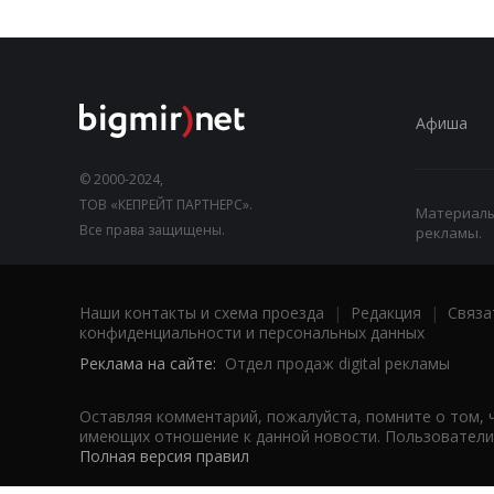
Афиша
© 2000-2024,
ТОВ «КЕПРЕЙТ ПАРТНЕРС».
Материалы,
Все права защищены.
рекламы.
Наши контакты и схема проезда
|
Редакция
|
Связа
конфиденциальности и персональных данных
Реклама на сайте:
Отдел продаж digital рекламы
Оставляя комментарий, пожалуйста, помните о том, 
имеющих отношение к данной новости. Пользователи,
Полная версия правил