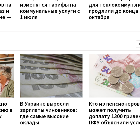
в на
изменятся тарифы на
для теплокоммунэн
аз и
коммунальные услуги с
продлили до конца
не —
1 июля
октября
жно
В Украине выросли
Кто из пенсионеров
сию в
зарплаты чиновников:
может получить
у
где самые высокие
доплату 1300 гривен
оклады
ПФУ объяснили усл