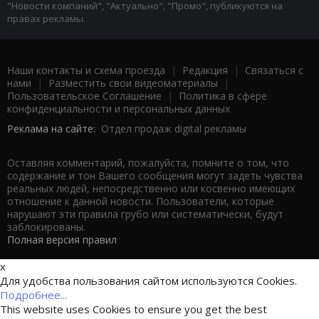
"Новости компаний", "Актуально", "Промо", публикуются на
правах рекламы.
Наши контакты и схема проезда
|
Редакция
|
Связаться с
нами
|
Разместить свои видеоматериалы
|
Пользовательское Соглашение
|
Политика в сфере
конфиденциальности и персональных данных
Реклама на сайте:
Отдел продаж digital рекламы
Оставляя комментарий, пожалуйста, помните о том, что
содержание и тон Вашего сообщения могут задеть чувства
реальных людей, непосредственно или косвенно имеющих
отношение к данной новости. Пользователи, которые
нарушают эти правила грубо или систематически, будут
заблокированы.
Полная версия правил
x
Для удобства пользования сайтом используются Cookies.
Подробнее...
This website uses Cookies to ensure you get the best