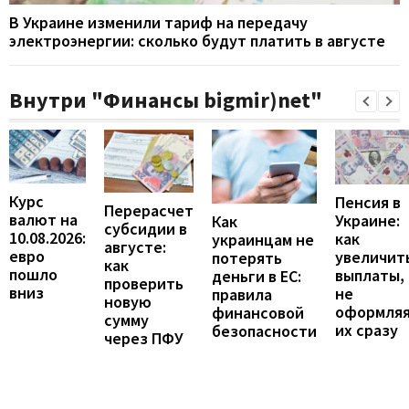
В Украине изменили тариф на передачу
электроэнергии: сколько будут платить в августе
Внутри "Финансы bigmir)net"
Курс
Пенсия в
Перерасчет
валют на
Украине:
Как
субсидии в
10.08.2026:
как
украинцам не
августе:
евро
увеличит
потерять
как
пошло
выплаты,
деньги в ЕС:
проверить
вниз
не
правила
новую
оформля
финансовой
сумму
их сразу
безопасности
через ПФУ