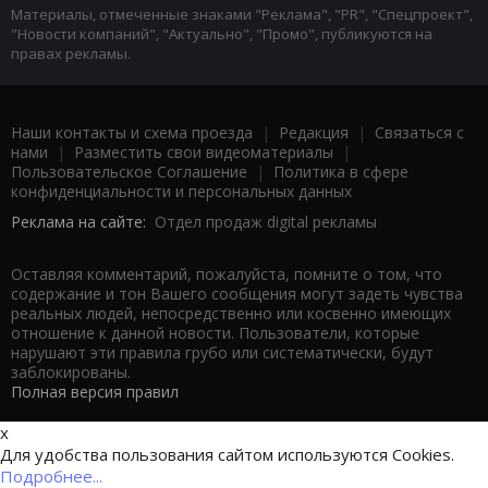
Материалы, отмеченные знаками "Реклама", "PR", "Спецпроект",
"Новости компаний", "Актуально", "Промо", публикуются на
правах рекламы.
Наши контакты и схема проезда
|
Редакция
|
Связаться с
нами
|
Разместить свои видеоматериалы
|
Пользовательское Соглашение
|
Политика в сфере
конфиденциальности и персональных данных
Реклама на сайте:
Отдел продаж digital рекламы
Оставляя комментарий, пожалуйста, помните о том, что
содержание и тон Вашего сообщения могут задеть чувства
реальных людей, непосредственно или косвенно имеющих
отношение к данной новости. Пользователи, которые
нарушают эти правила грубо или систематически, будут
заблокированы.
Полная версия правил
x
Для удобства пользования сайтом используются Cookies.
Подробнее...