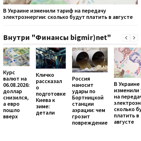
В Украине изменили тариф на передачу
электроэнергии: сколько будут платить в августе
Внутри "Финансы bigmir)net"
Курс
Кличко
валют на
Россия
рассказал
В Украине
06.08.2026:
наносит
о
изменили
доллар
удары по
подготовке
на переда
снизился,
Бортницкой
Киева к
электроэн
а евро
станции
зиме:
сколько б
пошло
аэрации: чем
детали
платить в
вверх
грозит
августе
повреждение