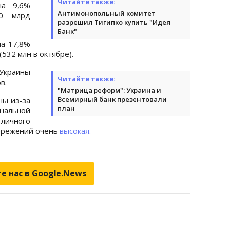
Читайте также:
на 9,6%
Антимонопольный комитет
50 млрд
разрешил Тигипко купить "Идея
Банк"
на 17,8%
(532 млн в октябре).
Украины
Читайте также:
в.
"Матрица реформ": Украина и
Всемирный банк презентовали
ны из-за
план
нальной
ичного
бережений очень
высокая.
е нас в Google.News