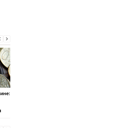
аине:
Кличко рассказал о
Россия наносит уда
подготовке Киева к
по Бортницкой стан
зиме: детали
аэрации: чем грозит
я
повреждение