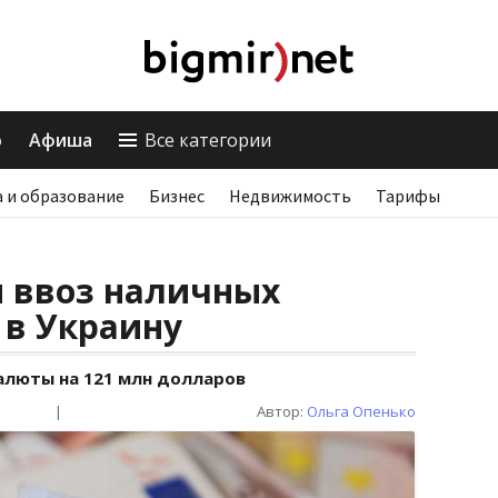
о
Афиша
Все категории
 и образование
Бизнес
Недвижимость
Тарифы
и ввоз наличных
 в Украину
алюты на 121 млн долларов
|
Автор:
Ольга Опенько