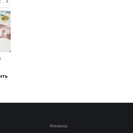
и
Мировые запасы
Остановка морского
топлива почти
коридора может
исчерпаны: эксперт
привести к снижени
ить
предупредил о рисках
производства
для Украины
железной руды
Финансы