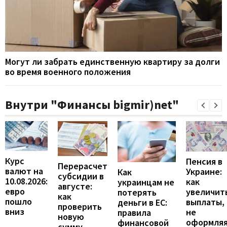
Могут ли забрать единственную квартиру за долги
во время военного положения
Внутри "Финансы bigmir)net"
Курс
Пенсия в
Перерасчет
валют на
Украине:
Как
субсидии в
10.08.2026:
как
украинцам не
августе:
евро
увеличит
потерять
как
пошло
выплаты,
деньги в ЕС:
проверить
вниз
не
правила
новую
оформля
финансовой
сумму