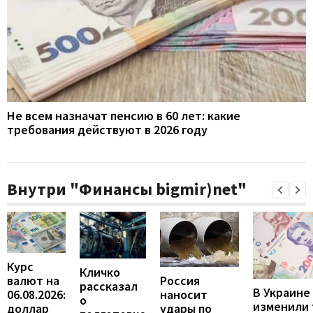
Не всем назначат пенсию в 60 лет: какие
требования действуют в 2026 году
Внутри "Финансы bigmir)net"
Курс
Кличко
валют на
Россия
рассказал
В Украине
06.08.2026:
наносит
о
изменили
доллар
удары по