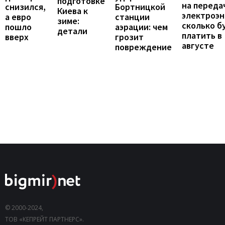
подготовке
на переда
снизился,
Бортницкой
Киева к
электроэн
а евро
станции
зиме:
сколько б
пошло
аэрации: чем
детали
платить в
вверх
грозит
августе
повреждение
© 2000-2024,
ТОВ «КЕПРЕЙТ ПАРТНЕРС».