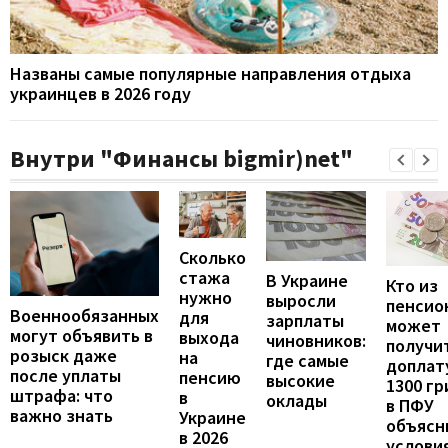
Названы самые популярные направления отдыха
украинцев в 2026 году
Внутри "Финансы bigmir)net"
Сколько
стажа
В Украине
Кто из
нужно
выросли
пенсио
Военнообязанных
для
зарплаты
может
могут объявить в
выхода
чиновников:
получи
розыск даже
на
где самые
доплат
после уплаты
пенсию
высокие
1300 гр
штрафа: что
в
оклады
в ПФУ
важно знать
Украине
объясн
в 2026
услови