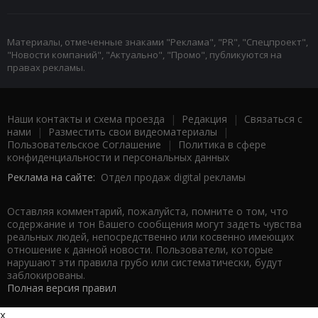
Материалы, отмеченные знаками "Реклама", "PR", "Спецпроект",
"Новости компаний", "Актуально", "Промо", публикуются на
правах рекламы.
Наши контакты и схема проезда
|
Редакция
|
Связаться с
нами
|
Разместить свои видеоматериалы
|
Пользовательское Соглашение
|
Политика в сфере
конфиденциальности и персональных данных
Реклама на сайте:
Отдел продаж digital рекламы
Оставляя комментарий, пожалуйста, помните о том, что
содержание и тон Вашего сообщения могут задеть чувства
реальных людей, непосредственно или косвенно имеющих
отношение к данной новости. Пользователи, которые
нарушают эти правила грубо или систематически, будут
заблокированы.
Полная версия правил
x