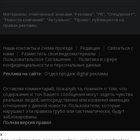
Материалы, отмеченные знаками "Реклама", "PR", "Спецпроект",
"Новости компаний", "Актуально", "Промо", публикуются на
правах рекламы.
Наши контакты и схема проезда
|
Редакция
|
Связаться с
нами
|
Разместить свои видеоматериалы
|
Пользовательское Соглашение
|
Политика в сфере
конфиденциальности и персональных данных
Реклама на сайте:
Отдел продаж digital рекламы
Оставляя комментарий, пожалуйста, помните о том, что
содержание и тон Вашего сообщения могут задеть чувства
реальных людей, непосредственно или косвенно имеющих
отношение к данной новости. Пользователи, которые
нарушают эти правила грубо или систематически, будут
заблокированы.
Полная версия правил
x