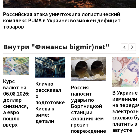
Российская атака уничтожила логистический
комплекс PUMA в Украине: возможен дефицит
товаров
Внутри "Финансы bigmir)net"
Курс
Кличко
валют на
Россия
рассказал
В Украине
06.08.2026:
наносит
о
изменили
доллар
удары по
подготовке
на переда
снизился,
Бортницкой
Киева к
электроэн
а евро
станции
зиме:
сколько б
пошло
аэрации: чем
детали
платить в
вверх
грозит
августе
повреждение