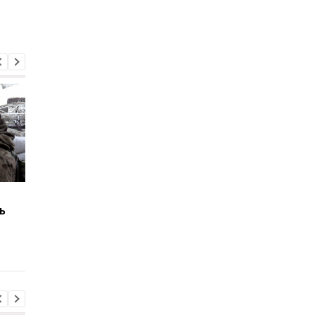
Будут ли сокращать
В Киеве стартует
ь
комендантский час в
отопительный сезон
Киеве - ответ Кличко
Кличко