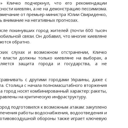
» Кличко подчеркнул, что его рекомендации
ности киевлян, а не на демонстрацию пессимизма.
замечание от премьер-министра Юлии Свириденко,
ь внимание на негативных прогнозах.
сле покинувших город жителей (почти 600 тысяч
мобильной связи. Он добавил, что многие киевляне
аются обратно.
ских слухах и возможном отстранении, Кличко
у власти должны только киевляне на выборах, а
вляется защита города и государства, а не
сравнивать с другими городами Украины, даже с
та. Столица с начала полномасштабного вторжения
на город носят комбинированный характер: ракеты,
равлены на критическую инфраструктуру.
город подготовился к возможным атакам: закуплено
спечения работы водоснабжения, водоотведения и
ротивовоздушной обороны также играет ключевую