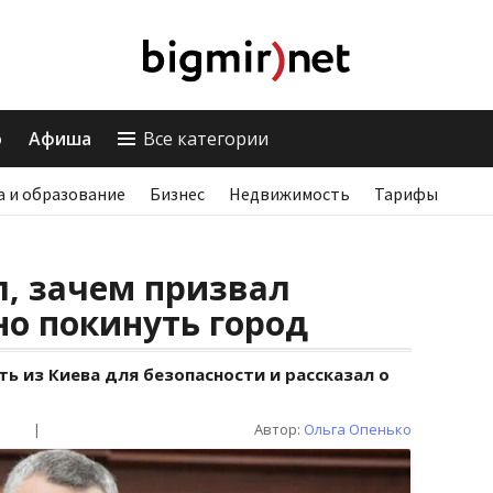
о
Афиша
Все категории
а и образование
Бизнес
Недвижимость
Тарифы
, зачем призвал
о покинуть город
ь из Киева для безопасности и рассказал о
|
Автор:
Ольга Опенько