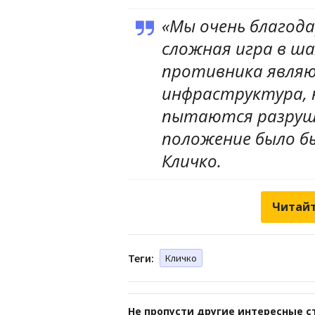
«Мы очень благод
сложная игра в ш
противника являю
инфраструктура, 
пытаются разруши
положение было бы
Кличко.
Читайт
Теги:
Кличко
Не пропусти другие интересные с