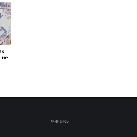
ак
Проезд по 30 грн в
Выплата 3100 грн ко
 не
Киеве: почему
Дню Независимости
работники с низкими
кому нужно подать
зарплатами уходят с
заявление в ПФУ
работы
Финансы