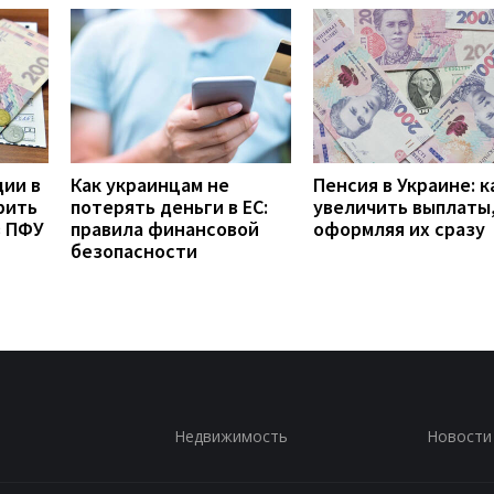
дии в
Как украинцам не
Пенсия в Украине: к
рить
потерять деньги в ЕС:
увеличить выплаты,
з ПФУ
правила финансовой
оформляя их сразу
безопасности
Недвижимость
Новости