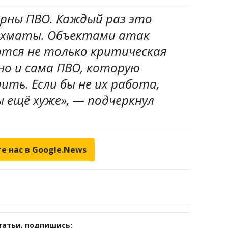
арны ПВО. Каждый раз это
ахматы. Объектами атак
тся не только критическая
но и сама ПВО, которую
ть. Если бы не их работа,
 ещё хуже», — подчеркнул
е нас в Google.News
татьи, подпишись: