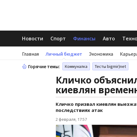
Новости
Спорт
Финансы
Авто
Техн
Главная
Личный бюджет
Экономика
Карьер
Горячие темы:
Коммуналка
Тесты bigmir)net
Кличко объяснил
киевлян временн
Кличко призвал киевлян выезжат
последствиях атак
2 февраля, 17:57