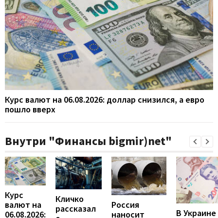
Курс валют на 06.08.2026: доллар снизился, а евро
пошло вверх
Внутри "Финансы bigmir)net"
Курс
Кличко
валют на
Россия
рассказал
В Украине
06.08.2026:
наносит