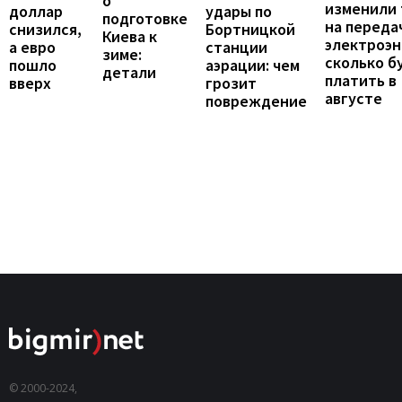
о
изменили
доллар
удары по
подготовке
на переда
снизился,
Бортницкой
Киева к
электроэн
а евро
станции
зиме:
сколько б
пошло
аэрации: чем
детали
платить в
вверх
грозит
августе
повреждение
© 2000-2024,