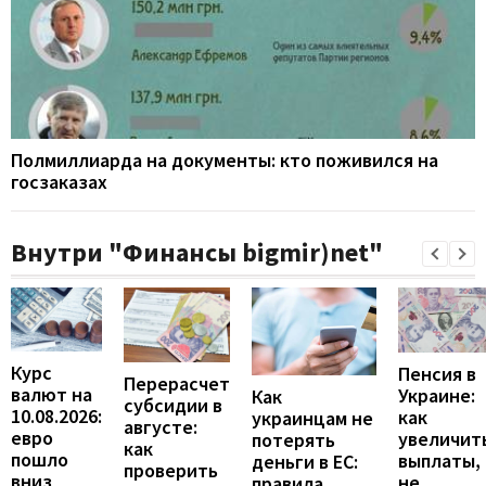
Полмиллиарда на документы: кто поживился на
госзаказах
Внутри "Финансы bigmir)net"
Курс
Пенсия в
Перерасчет
валют на
Украине:
Как
субсидии в
10.08.2026:
как
украинцам не
августе:
евро
увеличит
потерять
как
пошло
выплаты,
деньги в ЕС:
проверить
вниз
не
правила