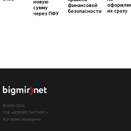
новую
оформля
финансовой
сумму
их сразу
безопасности
через ПФУ
© 2000-2024,
ТОВ «КЕПРЕЙТ ПАРТНЕРС».
Все права защищены.