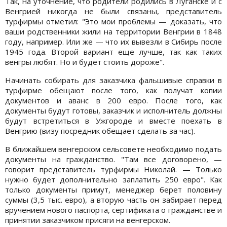
Так, на уточнение, что родители родились в Луганске и с
Венгрией никогда не были связаны, представитель
турфирмы отметил: "Это мои проблемы — доказать, что
ваши родственники жили на территории Венгрии в 1848
году, например. Или же — что их вывезли в Сибирь после
1945 года. Второй вариант еще лучше, так как таких
венгры любят. Но и будет стоить дороже".
Начинать собирать для заказчика фальшивые справки в
турфирме обещают после того, как получат копии
документов и аванс в 200 евро. После того, как
документы будут готовы, заказчик и исполнитель должны
будут встретиться в Ужгороде и вместе поехать в
Венгрию (визу посредник обещает сделать за час).
В ближайшем венгерском сельсовете необходимо подать
документы на гражданство. "Там все договорено, —
говорит представитель турфирмы Николай. — Только
нужно будет дополнительно заплатить 250 евро". Как
только документы примут, менеджер берет половину
суммы (3,5 тыс. евро), а вторую часть он забирает перед
вручением нового паспорта, сертификата о гражданстве и
принятии заказчиком присяги на венгерском.