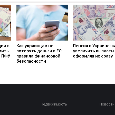
дии в
Как украинцам не
Пенсия в Украине: к
рить
потерять деньги в ЕС:
увеличить выплаты,
з ПФУ
правила финансовой
оформляя их сразу
безопасности
Недвижимость
Новости