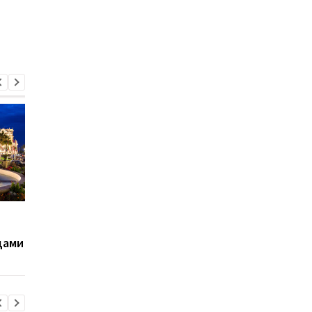
Отели и усадьбы
Внутренний туризм 
приносят рекордные
Украине: популярны
цами
доходы: туризм в
направления и трен
Украине растет
отдыха