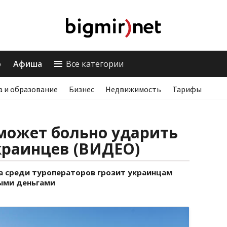
о
Афиша
Все категории
а и образование
Бизнес
Недвижимость
Тарифы
может больно ударить
краинцев (ВИДЕО)
а среди туроператоров грозит украинцам
ыми деньгами