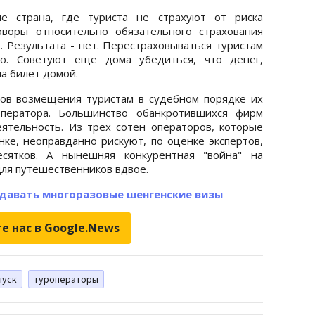
пе страна, где туриста не страхуют от риска
оворы относительно обязательного страхования
 Результата - нет. Перестраховываться туристам
но. Советуют еще дома убедиться, что денег,
на билет домой.
тов возмещения туристам в судебном порядке их
оператора. Большинство обанкротившихся фирм
ятельность. Из трех сотен операторов, которые
нке, неоправданно рискуют, по оценке экспертов,
сятков. А нынешняя конкурентная "война" на
для путешественников вдвое.
давать многоразовые шенгенские визы
е нас в Google.News
пуск
туроператоры