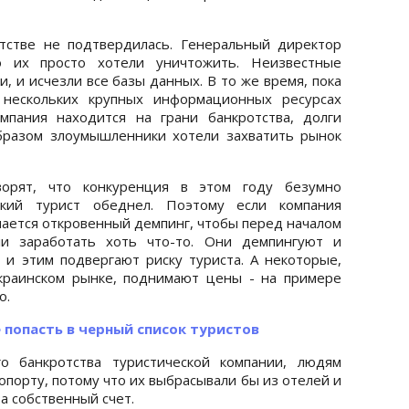
тстве не подтвердилась. Генеральный директор
то их просто хотели уничтожить. Неизвестные
, и исчезли все базы данных. В то же время, пока
 нескольких крупных информационных ресурсах
мпания находится на грани банкротства, долги
бразом злоумышленники хотели захватить рынок
ворят, что конкуренция в этом году безумно
ский турист обеднел. Поэтому если компания
нается откровенный демпинг, чтобы перед началом
ли заработать хоть что-то. Они демпингуют и
и этим подвергают риску туриста. А некоторые,
краинском рынке, поднимают цены - на примере
о.
е попасть в черный список туристов
о банкротства туристической компании, людям
опорту, потому что их выбрасывали бы из отелей и
а собственный счет.