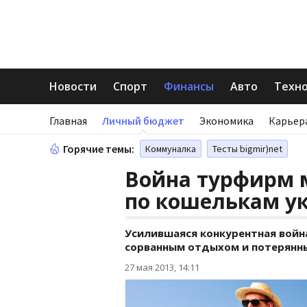
Новости
Спорт
Финансы
Авто
Техн
Главная
Личный бюджет
Экономика
Карьер
Горячие темы:
Коммуналка
Тесты bigmir)net
Война турфирм 
по кошелькам у
Усилившаяся конкурентная войн
сорванным отдыхом и потерянн
27 мая 2013, 14:11