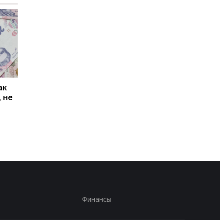
ак
Проезд по 30 грн в
Выплата 3100 грн ко
 не
Киеве: почему
Дню Независимости
работники с низкими
кому нужно подать
зарплатами уходят с
заявление в ПФУ
работы
Финансы