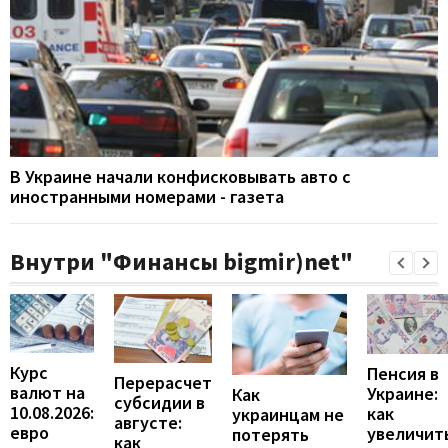
В Украине начали конфисковывать авто с
иностранными номерами - газета
Внутри "Финансы bigmir)net"
Курс
Пенсия в
Перерасчет
валют на
Украине:
Как
субсидии в
10.08.2026:
как
украинцам не
августе:
евро
увеличит
потерять
как