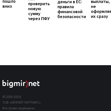
пошло
выплаты,
деньги в ЕС:
проверить
вниз
не
правила
новую
оформля
финансовой
сумму
их сразу
безопасности
через ПФУ
© 2000-2024,
ТОВ «КЕПРЕЙТ ПАРТНЕРС».
Все права защищены.