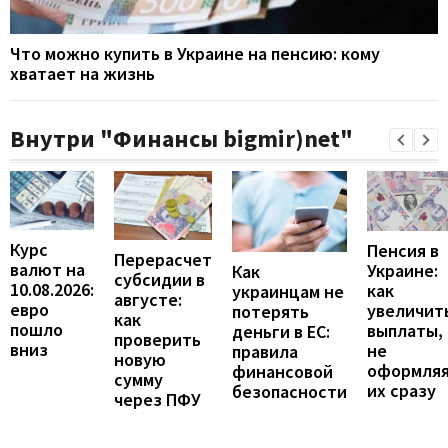
Что можно купить в Украине на пенсию: кому
хватает на жизнь
Внутри "Финансы bigmir)net"
Курс
Пенсия в
Перерасчет
валют на
Украине:
Как
субсидии в
10.08.2026:
как
украинцам не
августе:
евро
увеличит
потерять
как
пошло
выплаты,
деньги в ЕС:
проверить
вниз
не
правила
новую
оформля
финансовой
сумму
их сразу
безопасности
через ПФУ