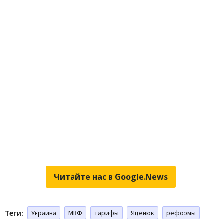
Читайте нас в Google.News
Теги:
Украина
МВФ
тарифы
Яценюк
реформы