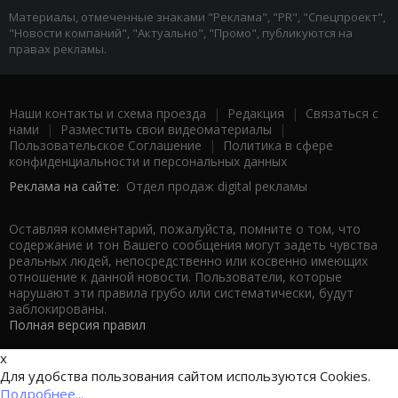
Материалы, отмеченные знаками "Реклама", "PR", "Спецпроект",
"Новости компаний", "Актуально", "Промо", публикуются на
правах рекламы.
Наши контакты и схема проезда
|
Редакция
|
Связаться с
нами
|
Разместить свои видеоматериалы
|
Пользовательское Соглашение
|
Политика в сфере
конфиденциальности и персональных данных
Реклама на сайте:
Отдел продаж digital рекламы
Оставляя комментарий, пожалуйста, помните о том, что
содержание и тон Вашего сообщения могут задеть чувства
реальных людей, непосредственно или косвенно имеющих
отношение к данной новости. Пользователи, которые
нарушают эти правила грубо или систематически, будут
заблокированы.
Полная версия правил
x
Для удобства пользования сайтом используются Cookies.
Подробнее...