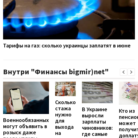
Тарифы на газ: сколько украинцы заплатят в июне
Внутри "Финансы bigmir)net"
Сколько
стажа
В Украине
Кто из
нужно
выросли
пенсио
Военнообязанных
для
зарплаты
может
могут объявить в
выхода
чиновников:
получи
розыск даже
на
где самые
доплат