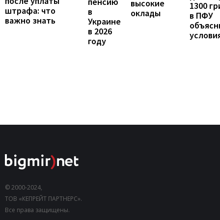
после уплаты
пенсию
высокие
1300 гр
штрафа: что
в
оклады
в ПФУ
важно знать
Украине
объясн
в 2026
услови
году
© 2000-2024,
ТОВ «КЕПРЕЙТ ПАРТНЕРС».
Все права защищены.