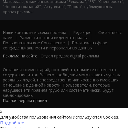
Материалы, отмеченные знаками "Реклама", "PR", "Спецпроект",
"Новости компаний", "Актуально", "Промо", публикуются на
правах рекламы.
Наши контакты и схема проезда
|
Редакция
|
Связаться с
нами
|
Разместить свои видеоматериалы
|
Пользовательское Соглашение
|
Политика в сфере
конфиденциальности и персональных данных
Реклама на сайте:
Отдел продаж digital рекламы
Оставляя комментарий, пожалуйста, помните о том, что
содержание и тон Вашего сообщения могут задеть чувства
реальных людей, непосредственно или косвенно имеющих
отношение к данной новости. Пользователи, которые
нарушают эти правила грубо или систематически, будут
заблокированы.
Полная версия правил
x
Для удобства пользования сайтом используются Cookies.
Подробнее...