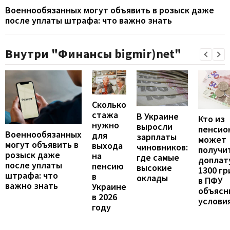
Военнообязанных могут объявить в розыск даже
после уплаты штрафа: что важно знать
Внутри "Финансы bigmir)net"
Сколько
стажа
В Украине
Кто из
нужно
выросли
пенсио
Военнообязанных
для
зарплаты
может
могут объявить в
выхода
чиновников:
получи
розыск даже
на
где самые
доплат
после уплаты
пенсию
высокие
1300 гр
штрафа: что
в
оклады
в ПФУ
важно знать
Украине
объясн
в 2026
услови
году