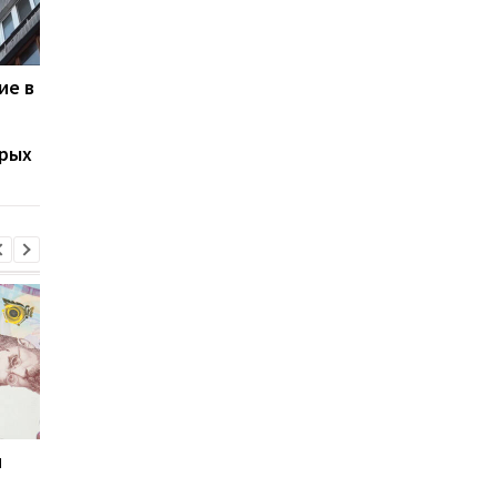
ие в
В Киеве сохраняются
Киев запускает
нестабильные графики
уникальную систему
отключений света: что
мини-ТЭЦ: этой зимо
арых
говорят в Yasno
заработают 7 объек
и
Мировые запасы
Остановка морского
топлива почти
коридора может