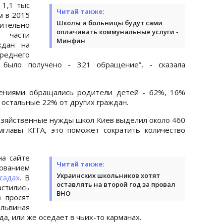
 1,1 тыс
Читай также:
м в 2015
Школы и больницы будут сами
ительно
оплачивать коммунальные услуги -
в части
Минфин
ждан на
среднего
 было получено - 321 обращение”, - сказала
лениями обращались родители детей - 62%, 16%
 остальные 22% от других граждан.
хозяйственные нужды школ Киев выделил около 460
главы КГГА, это поможет сократить количество
на сайте
Читай также:
бованием
Украинских школьников хотят
садах
. В
оставлять на второй год за провал
стились
ВНО
в просят
 львиная
а, или же оседает в чьих-то карманах.