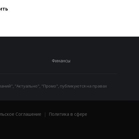
исчерпаны: эксперт
привести к снижени
ить
предупредил о рисках
производства
для Украины
железной руды
Финансы
аний", "Актуально", "Промо", публикуются на правах
льское Соглашение
|
Политика в сфере