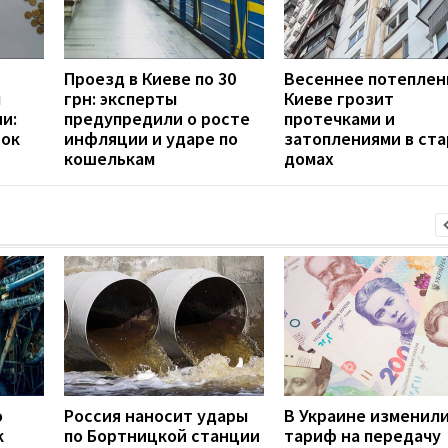
Проезд в Киеве по 30
Весеннее потеплен
м
грн: эксперты
Киеве грозит
и:
предупредили о росте
протечками и
сок
инфляции и ударе по
затоплениями в ст
кошелькам
домах
о
Россия наносит удары
В Украине изменил
к
по Бортницкой станции
тариф на передачу