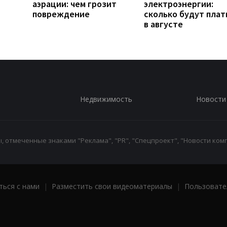
аэрации: чем грозит
электроэнергии:
повреждение
сколько будут плат
в августе
Недвижимость
Новости
 отмеченные знаками "Реклама", "PR", "Спецпроект", "Новости комп
ться с нами
|
Разместить свои видеоматериалы
|
Пользовате