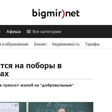
о
Афиша
Все категории
а и образование
Бизнес
Недвижимость
Тарифы
ся на поборы в
ах
е трехсот жалоб на "добровольные"