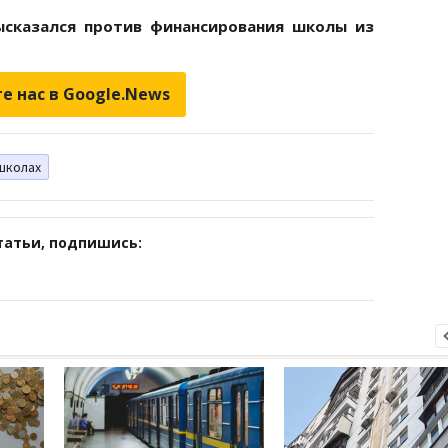
ысказался против финансирования школы из
е нас в Google.News
школах
татьи, подпишись: