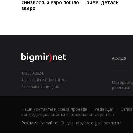
снизился, а евро пошло
зиме: детали
вверх
Афиша
© 2000-2024,
ТОВ «КЕПРЕЙТ ПАРТНЕРС».
Материалы,
Все права защищены.
рекламы.
Наши контакты и схема проезда
|
Редакция
|
Связа
конфиденциальности и персональных данных
Реклама на сайте:
Отдел продаж digital рекламы