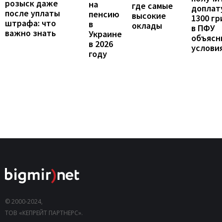
розыск даже
на
где самые
доплат
после уплаты
пенсию
высокие
1300 гр
штрафа: что
в
оклады
в ПФУ
важно знать
Украине
объясн
в 2026
услови
году
© 2000-2024,
ТОВ «КЕПРЕЙТ ПАРТНЕРС».