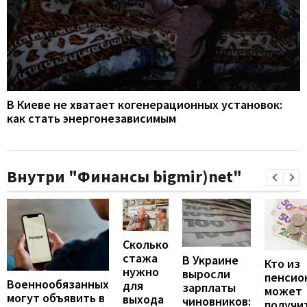
В Киеве не хватает когенерационных установок:
как стать энергонезависимым
Внутри "Финансы bigmir)net"
Сколько
стажа
В Украине
Кто из
нужно
выросли
пенсио
Военнообязанных
для
зарплаты
может
могут объявить в
выхода
чиновников:
получи