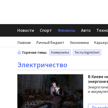
Новости
Спорт
Финансы
Авто
Техн
Главная
Личный бюджет
Экономика
Карьера
Горячие темы:
Коммуналка
Тесты bigmir)net
Электричество
В Киеве н
энергоне
Энергетиче
и аккумуля
Подроб