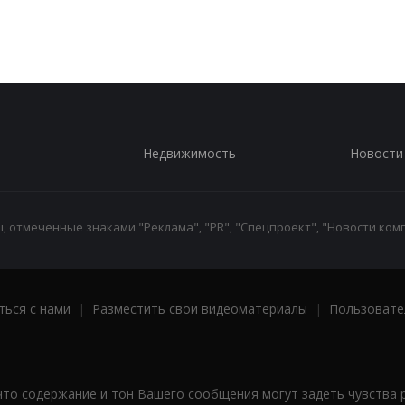
Недвижимость
Новости
 отмеченные знаками "Реклама", "PR", "Спецпроект", "Новости комп
ться с нами
|
Разместить свои видеоматериалы
|
Пользовате
что содержание и тон Вашего сообщения могут задеть чувства 