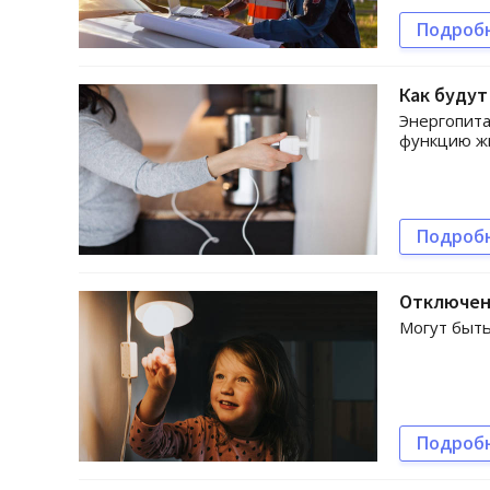
Подроб
Как будут
Энергопит
функцию жи
Подроб
Отключени
Могут быть
Подроб