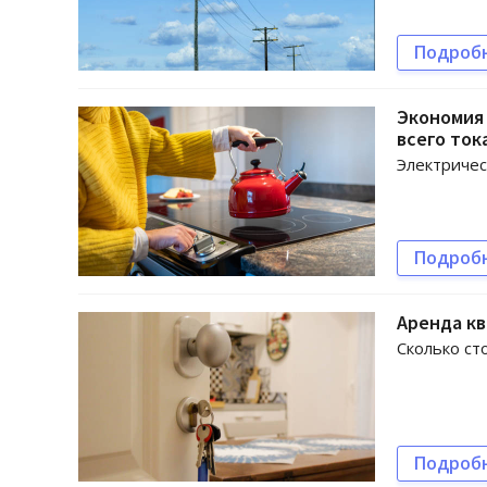
Подроб
Экономия 
всего ток
Электричес
Подроб
Аренда кв
Сколько ст
Подроб