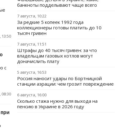
банкноты подделывают чаще всего
ные
7 августа, 10:22
За редкие 5 копеек 1992 года
коллекционеры готовы платить до 10
тысяч гривен
 13:50
7 августа, 11:51
Штрафы до 40 тысяч гривен: за что
ю
владельцам газовых котлов могут
доначислить плату
ю с
5 августа, 16:53
Россия наносит удары по Бортницкой
станции аэрации: чем грозит повреждение
 08:30
6 августа, 16:00
Сколько стажа нужно для выхода на
пенсию в Украине в 2026 году
 при
о