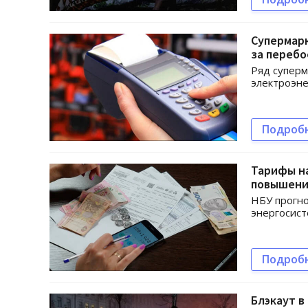
Супермарк
за перебо
Ряд суперм
электроэне
Подроб
Тарифы на
повышении
НБУ прогно
энергосис
Подроб
Блэкаут в