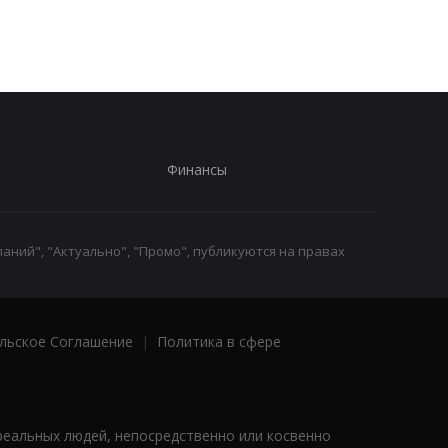
Финансы
аний", "Актуально", "Промо", публикуются на правах
льское Соглашение
|
Политика в сфере
реальных людей, непосредственно или косвенно