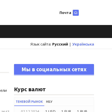
Почта
Искать
Язык сайта:
Русский
|
Українська
Мы в социальных сетях
Курс валют
нели
ТЕНЕВОЙ РЫНОК
НБУ
02.12.2024
1 USD
1 EUR
1 RUB
 16:17