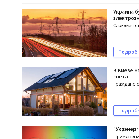
Украина б
электроэн
Словакия с
Подроб
В Киеве н
света
Граждане с
Подроб
"Укрэнерг
Применение