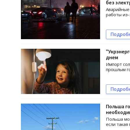
без элект
Аварийные 
работы из-
Подроб
"Укрэнерг
днем
Импорт сол
прошлым г
Подроб
Польша го
необходи
Польша мож
если такая