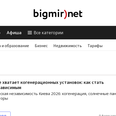
о
Афиша
Все категории
 и образование
Бизнес
Недвижимость
Тарифы
е хватает когенерационных установок: как стать
зависимым
ская независимость Киева 2026: когенерация, солнечные па
торы
нее
9 февраля,