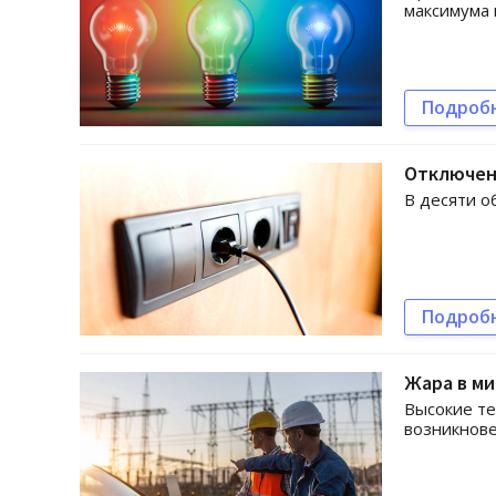
максимума 
Подроб
Отключени
В десяти о
Подроб
Жара в ми
Высокие те
возникнов