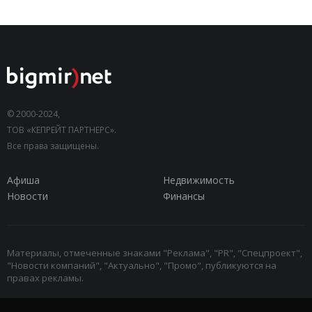
© 2000-2024,
ТОВ «КЕПРЕЙТ ПАРТНЕРС».
Все права защищены.
Афиша
Недвижимость
Новости
Финансы
Материалы, отмеченные знаками "Реклама", "PR", "Спецпроект",
"Новости компаний", "Актуально", "Промо", публикуются на
правах рекламы.