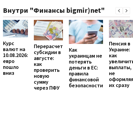
Внутри "Финансы bigmir)net"
Курс
Пенсия в
Перерасчет
валют на
Украине:
Как
субсидии в
10.08.2026:
как
украинцам не
августе:
евро
увеличит
потерять
как
пошло
выплаты,
деньги в ЕС:
проверить
вниз
не
правила
новую
оформля
финансовой
сумму
их сразу
безопасности
через ПФУ