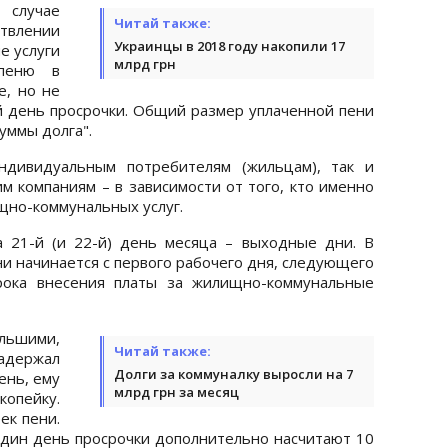
случае
Читай также:
влении
Украинцы в 2018 году накопили 17
е услуги
млрд грн
 пеню в
е, но не
 день просрочки. Общий размер уплаченной пени
уммы долга".
ндивидуальным потребителям (жильцам), так и
 компаниям – в зависимости от того, кто именно
щно-коммунальных услуг.
а 21-й (и 22-й) день месяца – выходные дни. В
ни начинается с первого рабочего дня, следующего
рока внесения платы за жилищно-коммунальные
льшими,
Читай также:
адержал
Долги за коммуналку выросли на 7
ень, ему
млрд грн за месяц
копейку.
ек пени.
 один день просрочки дополнительно насчитают 10