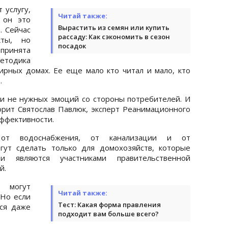
 услугу,
Читай также:
 он это
Вырастить из семян или купить
. Сейчас
рассаду: Как сэкономить в сезон
кты, но
посадок
 принята
методика
ирных домах. Ее еще мало кто читал и мало, кто
.
и не нужных эмоций со стороны потребителей. И
орит Святослав Павлюк, эксперт Реанимационного
эффективности.
 от водоснабжения, от канализации и от
гут сделать только для домохозяйств, которые
и являются участниками правительственной
й.
 могут
Читай также:
Но если
Тест: Какая форма правления
ься даже
подходит вам больше всего?