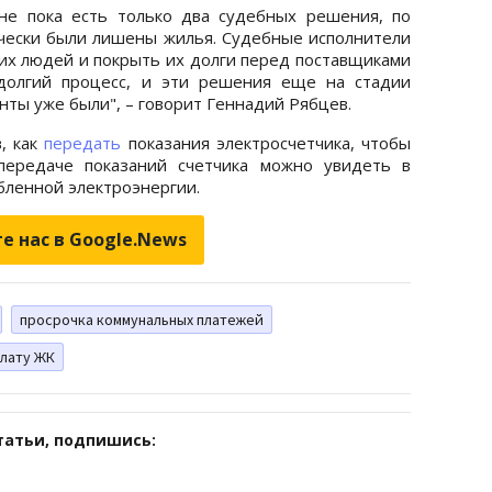
ине пока есть только два судебных решения, по
чески были лишены жилья. Судебные исполнители
их людей и покрыть их долги перед поставщиками
 долгий процесс, и эти решения еще на стадии
нты уже были", – говорит Геннадий Рябцев.
, как
передать
показания электросчетчика, чтобы
передаче показаний счетчика можно увидеть в
бленной электроэнергии.
е нас в Google.News
просрочка коммунальных платежей
плату ЖК
татьи, подпишись: