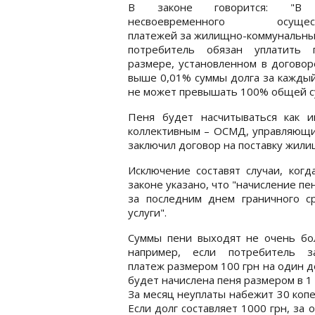
В законе говорится: "В 
несвоевременного осущест
платежей за жилищно-коммунальны
потребитель обязан уплатить
размере, установленном в договор
выше 0,01% суммы долга за каждый
не может превышать 100% общей с
Пеня будет насчитываться как и
коллективным – ОСМД, управляющим
заключил договор на поставку жили
Исключение составят случаи, когд
законе указано, что "начисление пе
за последним днем граничного с
услуги".
Суммы пени выходят не очень бо
например, если потребитель з
платеж размером 100 грн на один д
будет начислена пеня размером в 1 
За месяц неуплаты набежит 30 копе
Если долг составляет 1000 грн, за