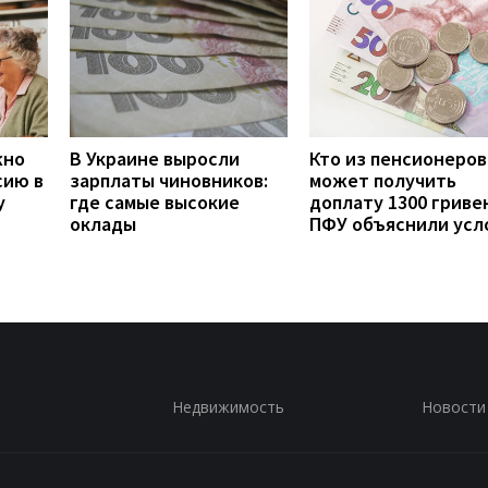
жно
В Украине выросли
Кто из пенсионеров
сию в
зарплаты чиновников:
может получить
у
где самые высокие
доплату 1300 гривен
оклады
ПФУ объяснили усл
Недвижимость
Новости