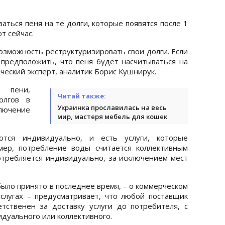
аться пеня на те долги, которые появятся после 1
т сейчас.
озможность реструктуризировать свои долги. Если
 предположить, что пеня будет насчитываться на
ический эксперт, аналитик Борис Кушнирук.
пени,
Читай также:
олгов в
Украинка прославилась на весь
лючение
мир, мастеря мебель для кошек
яются индивидуально, и есть услуги, которые
мер, потребление воды считается коллективным
отребляется индивидуально, за исключением мест
было принято в последнее время, – о коммерческом
слугах – предусматривает, что любой поставщик
тственен за доставку услуги до потребителя, с
идуального или коллективного.