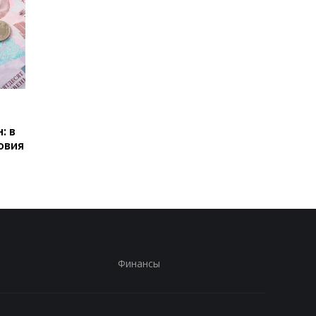
Пенсии для украинцев в
Банки усилили
Польше: кто может
контроль переводов:
: в
получать выплаты
какие операции мог
овия
заблокировать карт
Финансы