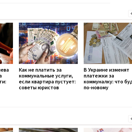
иева
Как не платить за
В Украине изменят
а
коммунальные услуги,
платежки за
ги:
если квартира пустует:
коммуналку: что бу
советы юристов
по-новому