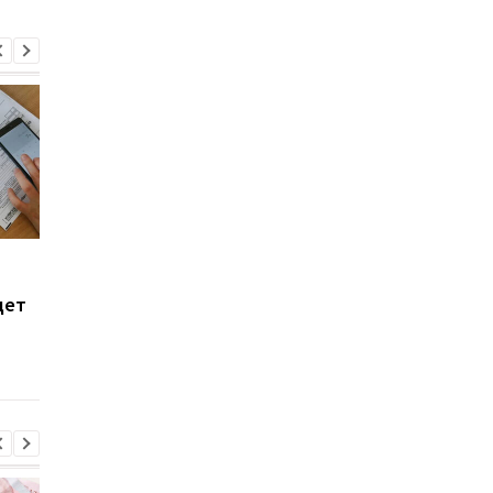
В Украине выросли
Долги за коммуналку
тарифы на коммуналку:
Украине: кому могут
дет
какие услуги
списать платежи
подорожали больше
всего