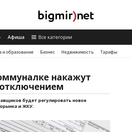
о
Афиша
Все категории
а и образование
Бизнес
Недвижимость
Тарифы
оммуналке накажут
и отключением
авщиков будет регулировать новое
орынка и ЖКУ.