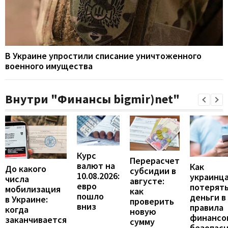
В Украине упростили списание уничтоженного
военного имущества
Внутри "Финансы bigmir)net"
Курс
Перерасчет
валют на
Как
До какого
субсидии в
10.08.2026:
украинца
числа
августе:
евро
потерят
мобилизация
как
пошло
деньги в 
в Украине:
проверить
вниз
правила
когда
новую
финансо
заканчивается
сумму
безопас