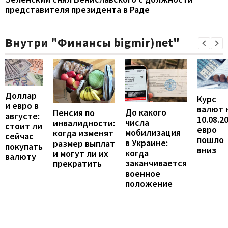
представителя президента в Раде
Внутри "Финансы bigmir)net"
Доллар
Курс
и евро в
валют 
До какого
Пенсия по
августе:
10.08.2
числа
инвалидности:
стоит ли
евро
мобилизация
когда изменят
сейчас
пошло
в Украине:
размер выплат
покупать
вниз
когда
и могут ли их
валюту
заканчивается
прекратить
военное
положение