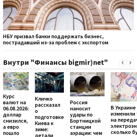
НБУ призвал банки поддержать бизнес,
пострадавший из-за проблем с экспортом
Внутри "Финансы bigmir)net"
Курс
Кличко
валют на
Россия
рассказал
В Украине
06.08.2026:
наносит
о
изменили
доллар
удары по
подготовке
на переда
снизился,
Бортницкой
Киева к
электроэн
а евро
станции
зиме:
сколько б
пошло
аэрации: чем
детали