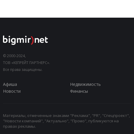
© 2000-2024,
ТОВ «КЕПРЕЙТ ПАРТНЕРС».
Все права защищены.
Афиша
Недвижимость
Новости
Финансы
Материалы, отмеченные знаками "Реклама", "PR", "Спецпроект",
"Новости компаний", "Актуально", "Промо", публикуются на
правах рекламы.