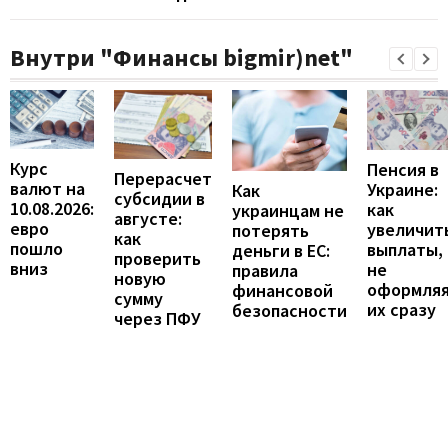
Внутри "Финансы bigmir)net"
Курс
Пенсия в
Перерасчет
валют на
Украине:
Как
субсидии в
10.08.2026:
как
украинцам не
августе:
евро
увеличит
потерять
как
пошло
выплаты,
деньги в ЕС:
проверить
вниз
не
правила
новую
оформля
финансовой
сумму
их сразу
безопасности
через ПФУ