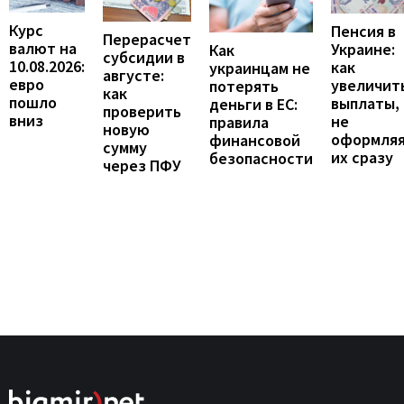
Курс
Пенсия в
Перерасчет
валют на
Украине:
Как
субсидии в
10.08.2026:
как
украинцам не
августе:
евро
увеличит
потерять
как
пошло
выплаты,
деньги в ЕС:
проверить
вниз
не
правила
новую
оформля
финансовой
сумму
их сразу
безопасности
через ПФУ