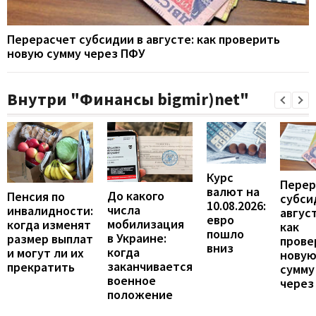
Перерасчет субсидии в августе: как проверить
новую сумму через ПФУ
Внутри "Финансы bigmir)net"
Курс
Перер
валют на
До какого
Пенсия по
субси
10.08.2026:
числа
инвалидности:
август
евро
мобилизация
когда изменят
как
пошло
в Украине:
размер выплат
прове
вниз
когда
и могут ли их
нову
заканчивается
прекратить
сумму
военное
через
положение