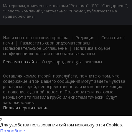
Материалы, отмеченные знаками "Реклама", "PR", "Спецпроект",
"Новости компаний", "Актуально", "Промо", публикуются на
правах рекламы.
Наши контакты и схема проезда
|
Редакция
|
Связаться с
нами
|
Разместить свои видеоматериалы
|
Пользовательское Соглашение
|
Политика в сфере
конфиденциальности и персональных данных
Реклама на сайте:
Отдел продаж digital рекламы
Оставляя комментарий, пожалуйста, помните о том, что
содержание и тон Вашего сообщения могут задеть чувства
реальных людей, непосредственно или косвенно имеющих
отношение к данной новости. Пользователи, которые
нарушают эти правила грубо или систематически, будут
заблокированы.
Полная версия правил
x
Для удобства пользования сайтом используются Cookies.
Подробнее...