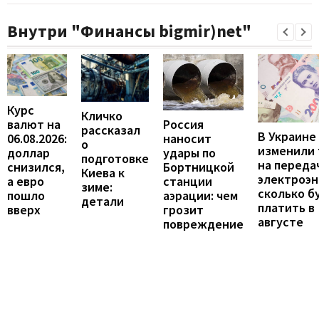
Внутри "Финансы bigmir)net"
Курс
Кличко
валют на
Россия
рассказал
В Украине
06.08.2026:
наносит
о
изменили
доллар
удары по
подготовке
на переда
снизился,
Бортницкой
Киева к
электроэн
а евро
станции
зиме:
сколько б
пошло
аэрации: чем
детали
платить в
вверх
грозит
августе
повреждение