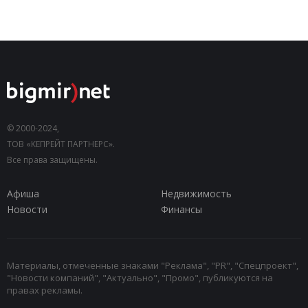
© 2000-2024,
ТОВ «КЕПРЕЙТ ПАРТНЕРС».
Все права защищены.
Афиша
Недвижимость
Новости
Финансы
Материалы, отмеченные знаками "Реклама", "PR", "Спецпроект",
"Новости компаний", "Актуально", "Промо", публикуются на
правах рекламы.