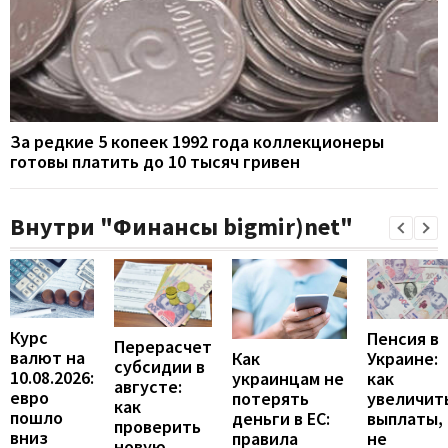
За редкие 5 копеек 1992 года коллекционеры
готовы платить до 10 тысяч гривен
Внутри "Финансы bigmir)net"
Курс
Пенсия в
Перерасчет
валют на
Украине:
Как
субсидии в
10.08.2026:
как
украинцам не
августе:
евро
увеличит
потерять
как
пошло
выплаты,
деньги в ЕС:
проверить
вниз
не
правила
новую