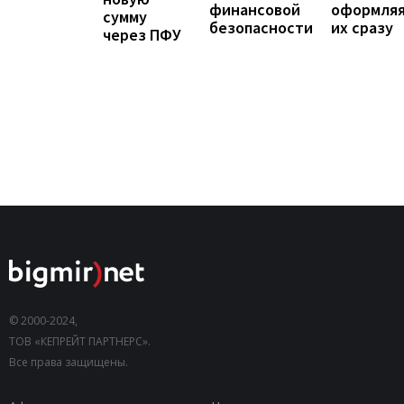
оформля
финансовой
сумму
их сразу
безопасности
через ПФУ
© 2000-2024,
ТОВ «КЕПРЕЙТ ПАРТНЕРС».
Все права защищены.