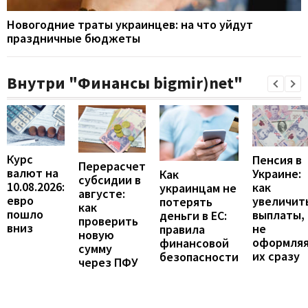
Новогодние траты украинцев: на что уйдут
праздничные бюджеты
Внутри "Финансы bigmir)net"
Курс
Пенсия в
Перерасчет
валют на
Украине:
Как
субсидии в
10.08.2026:
как
украинцам не
августе:
евро
увеличит
потерять
как
пошло
выплаты,
деньги в ЕС:
проверить
вниз
не
правила
новую
оформля
финансовой
сумму
их сразу
безопасности
через ПФУ