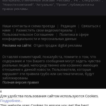
Материалы, отмеченные знаками "Реклама", "PR", "Спецпроект",
"Новости компаний", "Актуально", "Промо", публикуются на
правах рекламы.
Наши контакты и схема проезда
|
Редакция
|
Связаться с
нами
|
Разместить свои видеоматериалы
|
Пользовательское Соглашение
|
Политика в сфере
конфиденциальности и персональных данных
Реклама на сайте:
Отдел продаж digital рекламы
Оставляя комментарий, пожалуйста, помните о том, что
содержание и тон Вашего сообщения могут задеть чувства
реальных людей, непосредственно или косвенно имеющих
отношение к данной новости. Пользователи, которые
нарушают эти правила грубо или систематически, будут
заблокированы.
Полная версия правил
x
Для удобства пользования сайтом используются Cookies.
Подробнее...
This website uses Cookies to ensure you get the best