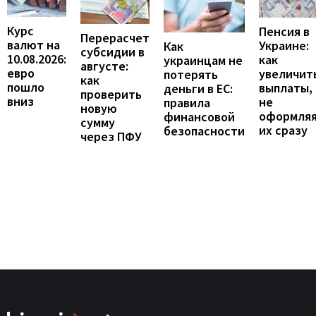
Курс
Пенсия в
Перерасчет
валют на
Украине:
Как
субсидии в
10.08.2026:
как
украинцам не
августе:
евро
увеличит
потерять
как
пошло
выплаты,
деньги в ЕС:
проверить
вниз
не
правила
новую
оформля
финансовой
сумму
их сразу
безопасности
через ПФУ